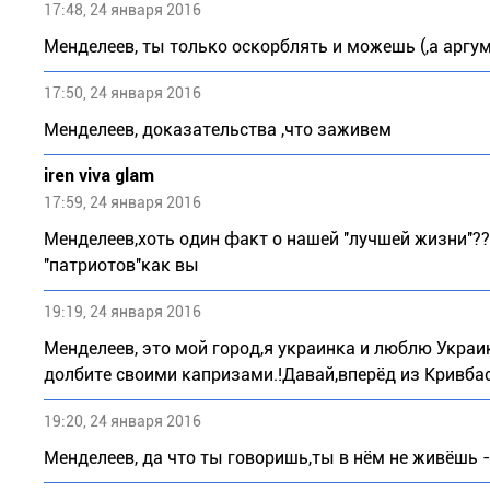
17:48, 24 января 2016
Менделеев, ты только оскорблять и можешь (,а аргу
17:50, 24 января 2016
Менделеев, доказательства ,что заживем
iren viva glam
17:59, 24 января 2016
Менделеев,хоть один факт о нашей ''лучшей жизни''??
''патриотов''как вы
19:19, 24 января 2016
Менделеев, это мой город,я украинка и люблю Украин
долбите своими капризами.!Давай,вперёд из Кривбасс
19:20, 24 января 2016
Менделеев, да что ты говоришь,ты в нём не живёшь -