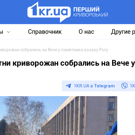
ы
Справочник
О нас
Другие 
иворожан собрались на Вече у памятника казаку Рогу
ни криворожан собрались на Вече у
1KR.UA в
Telegram
1K