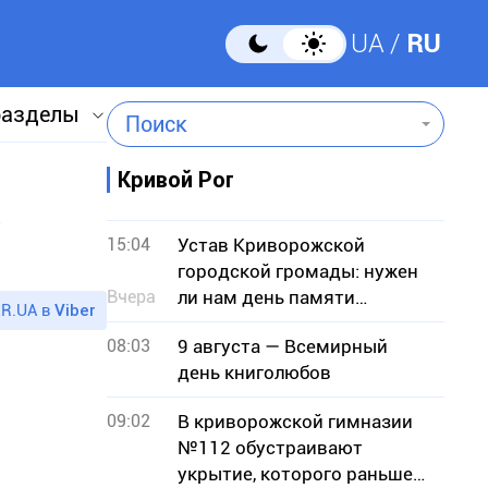
UA
RU
разделы
Поиск
Кривой Рог
15:04
Устав Криворожской
городской громады: нужен
Вчера
ли нам день памяти
R.UA в
Viber
умерших городских голов?
08:03
9 августа — Всемирный
день книголюбов
09:02
В криворожской гимназии
№112 обустраивают
укрытие, которого раньше