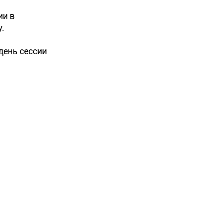
ии в
.
день сессии