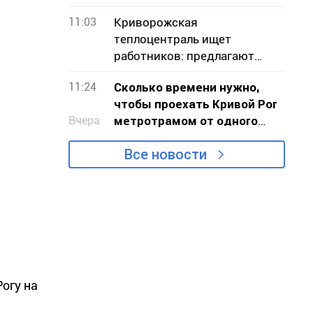
не было
11:03
Криворожская
теплоцентраль ищет
работников: предлагают
100% бронирование
11:24
Сколько времени нужно,
чтобы проехать Кривой Рог
Вчера
метротрамом от одного
конца к другому
Все новости
огу на