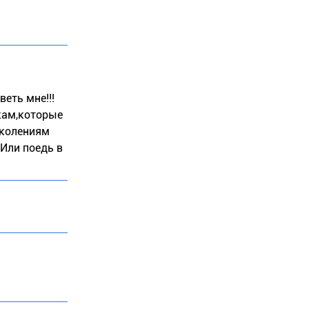
еть мне!!!
кам,которые
околениям
Или поедь в