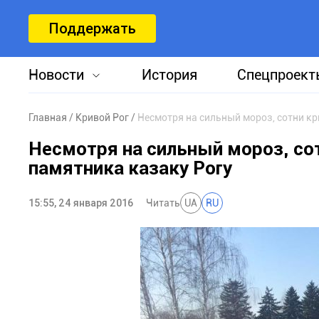
Поддержать
Новости
История
Спецпроект
Главная
Кривой Рог
Несмотря на сильный мороз, сотни кр
Несмотря на сильный мороз, сот
памятника казаку Рогу
15:55, 24 января 2016
Читать
UA
RU