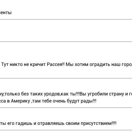
менты
 Тут никто не кричит Рассея!! Мы хотим оградить наш горо
у,только без таких уродов,как ты!!!Вы угробили страну и 
а в Америку ,там тебе очень будут рады!!!
ты его гадишь и отравляешь своим присутствием!!!!