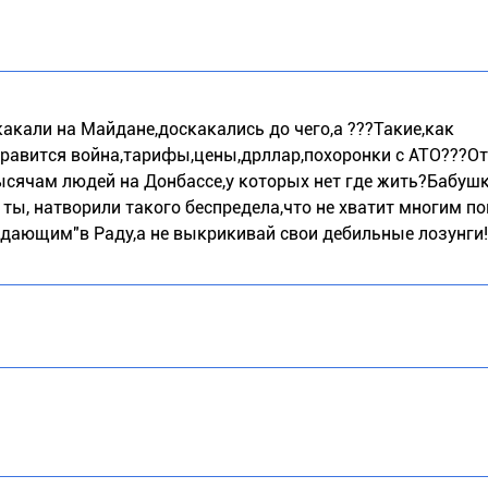
скакали на Майдане,доскакались до чего,а ???Такие,как
равится война,тарифы,цены,дрллар,похоронки с АТО???Отв
ысячам людей на Донбассе,у которых нет где жить?Бабуш
ты, натворили такого беспредела,что не хватит многим п
одающим"в Раду,а не выкрикивай свои дебильные лозунги!