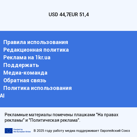
USD
44,7
EUR
51,4
Правила использования
Редакционная политика
Реклама на 1kr.ua
Поддержать
Медиа-команда
Обратная связь
Политика использования
АI
Рекламные материалы помечены плашками "На правах
рекламы" и "Политическая реклама".
В 2025 году работу медиа поддерживает Европейский Союз