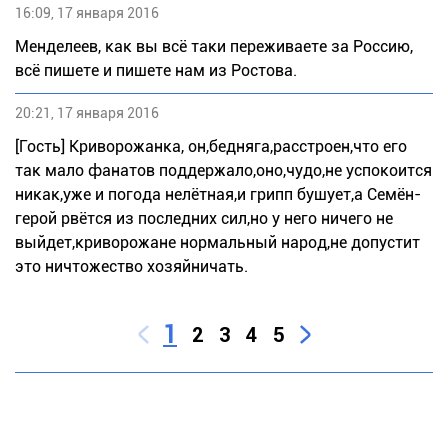
16:09, 17 января 2016
Менделеев, как вы всё таки переживаете за Россию,
всё пишете и пишете нам из Ростова.
20:21, 17 января 2016
[Гость] Криворожанка, он,бедняга,расстроен,что его
так мало фанатов поддержало,оно,чудо,не успокоится
никак,уже и погода нелётная,и грипп бушует,а Семён-
герой рвётся из последних сил,но у него ничего не
выйдет,криворожане нормальный народ,не допустит
это ничтожество хозяйничать.
1
2
3
4
5