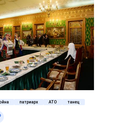
ойна
патриарх
АТО
танец