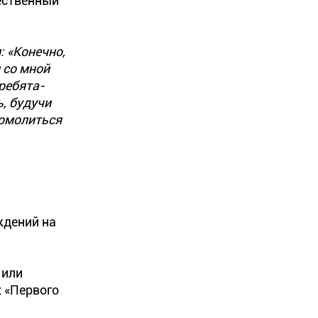
жественный
: «Конечно,
 со мной
ребята-
ь, будучи
помолиться
ждений на
 или
 «Первого