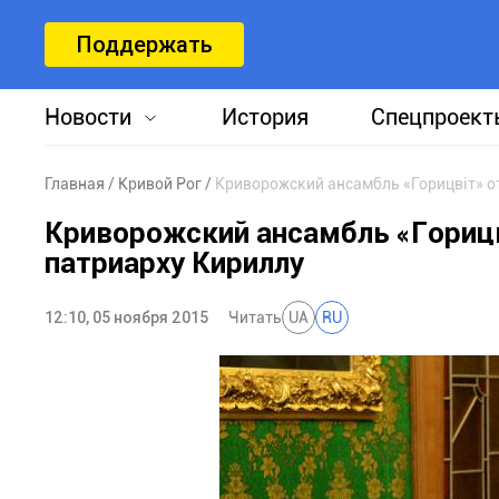
Поддержать
Новости
История
Спецпроект
Главная
Кривой Рог
Криворожский ансамбль «Горицвiт» о
Криворожский ансамбль «Горицв
патриарху Кириллу
12:10, 05 ноября 2015
Читать
UA
RU