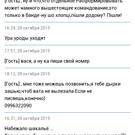
[Гость] , ну и что,что отдельное.Расформировывать
может намного вышестоящее командование,это
только в банде-ну шо хлопці,пішли додому? Пішли!
16:29, 28 октября 2015
Ура уроды уходят
17:57, 28 октября 2015
[Гость] вася, а ну ка пиши свой номер
18:12, 28 октября 2015
[Гость] , мне тоже можешь позвонить,я тебе дырки
зашью,чтоб вата не вылезала.Если не
писяешь,конечно)
0996322090
16:31, 28 октября 2015
Набежало шакальё....