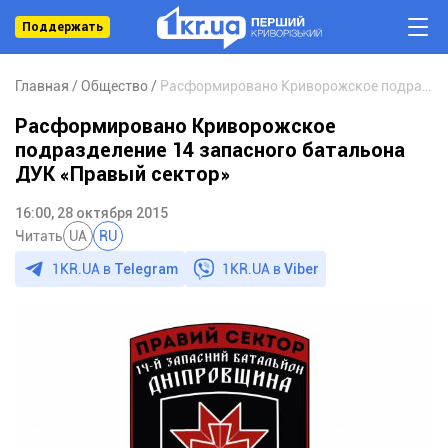
Поддержать
Главная
Общество
Расформировано Криворожское подразделение 14 запасного батальона ДУК «Правый сектор»
Расформировано Криворожское
подразделение 14 запасного батальона
ДУК «Правый сектор»
16:00, 28 октября 2015
Читать
UA
RU
1KR.UA в
Telegram
1KR.UA в
Viber