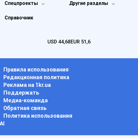
Спецпроекты
Другие разделы
Справочник
USD
44,68
EUR
51,6
Правила использования
Редакционная политика
Реклама на 1kr.ua
Поддержать
Медиа-команда
Обратная связь
Политика использования
АI