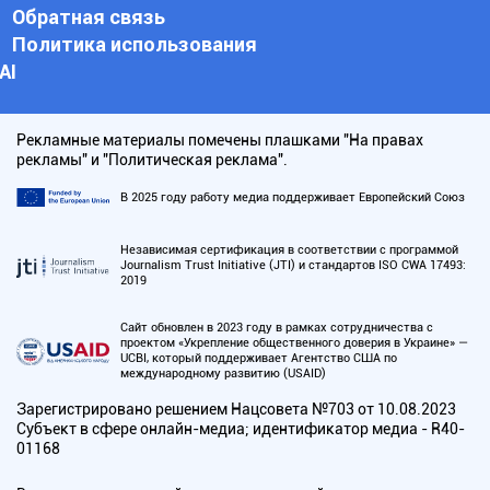
Обратная связь
Политика использования
АI
Рекламные материалы помечены плашками "На правах
рекламы" и "Политическая реклама".
В 2025 году работу медиа поддерживает Европейский Союз
Независимая сертификация в соответствии с программой
Journalism Trust Initiative (JTI) и стандартов ISO CWA 17493:
2019
Сайт обновлен в 2023 году в рамках сотрудничества с
проектом «Укрепление общественного доверия в Украине» —
UCBI, который поддерживает Агентство США по
международному развитию (USAID)
Зарегистрировано решением Нацсовета №703 от 10.08.2023
Субъект в сфере онлайн-медиа; идентификатор медиа - R40-
01168