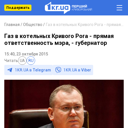
Поддержать
Главная
Общество
Газ в котельных Кривого Рога - прямая ответственность мэра, - губернатор
Газ в котельных Кривого Рога - прямая
ответственность мэра, - губернатор
15:40, 23 октября 2015
Читать
UA
RU
1KR.UA в
Telegram
1KR.UA в
Viber