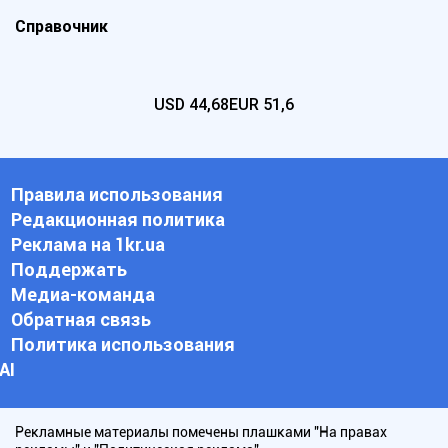
Справочник
USD
44,68
EUR
51,6
Правила использования
Редакционная политика
Реклама на 1kr.ua
Поддержать
Медиа-команда
Обратная связь
Политика использования
АI
Рекламные материалы помечены плашками "На правах