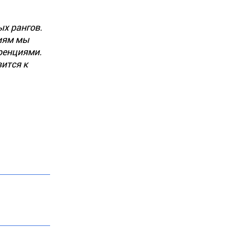
ых рангов.
лиям мы
ренциями.
вится к