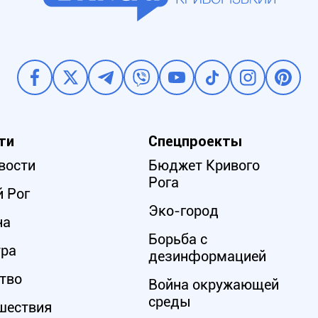
ти
Спецпроекты
вости
Бюджет Кривого
Рога
 Рог
Эко-город
на
Борьба с
ура
дезинформацией
тво
Война окружающей
среды
шествия