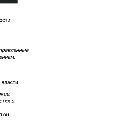
ости
аправленные
ением.
 власти.
ков,
стий в
л он.