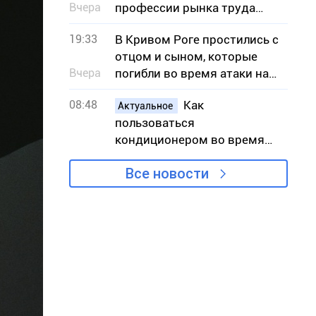
Вчера
профессии рынка труда
Днепропетровщины в
19:33
В Кривом Роге простились с
августе
отцом и сыном, которые
Вчера
погибли во время атаки на
АЗС
08:48
Как
Актуальное
пользоваться
кондиционером во время
жары, чтобы снизить риск
Все новости
вынужденных отключений
света