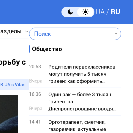
UA
RU
разделы
Поиск
Общество
орьбу с
20:53
Родители первоклассников
могут получить 5 тысяч
Вчера
гривен: как оформить
R.UA в
Viber
«Пакет школьника»
16:36
Один рак — более 3 тысяч
гривен: на
Вчера
Днепропетровщине вводят
запрет на отлов
14:41
Эрготерапевт, сметчик,
газорезчик: актуальные