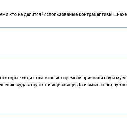
с теми кто не делится?Использованые контрацептивы!...нах
ы которые сидят там столько времени призвали сбу и муса
решению суда отпустят и ищи свищи.Да и смысла нет,нужн