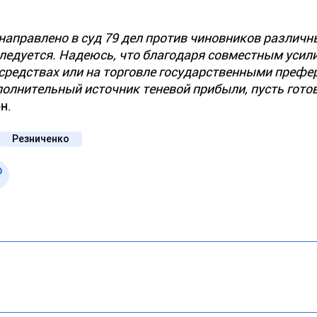
аправлено в суд 79 дел против чиновников различн
следуется. Надеюсь, что благодаря совместным уси
редствах или на торговле государственными префе
полнительный источник теневой прибыли, пусть гото
н.
Резниченко