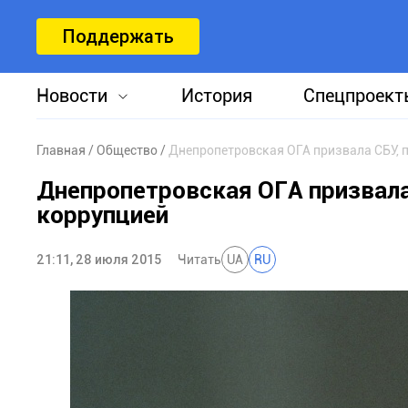
Поддержать
Новости
История
Спецпроект
Главная
Общество
Днепропетровская ОГА призвала СБУ, п
Днепропетровская ОГА призвала
коррупцией
21:11, 28 июля 2015
Читать
UA
RU