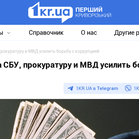
ы
Справочник
О нас
Другие 
рокуратуру и МВД усилить борьбу с коррупцией
 СБУ, прокуратуру и МВД усилить б
1KR.UA в
Telegram
1K