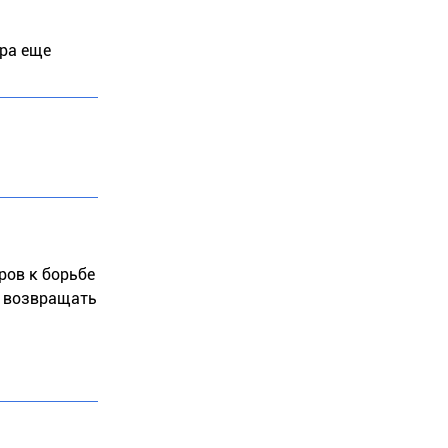
ера еще
ров к борьбе
о возвращать