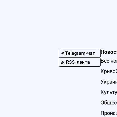
Новос
Telegram-чат
Все но
RSS-лента
Кривой
Украи
Культ
Общес
Проис