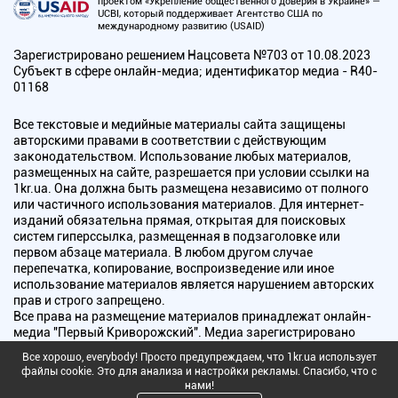
проектом «Укрепление общественного доверия в Украине» —
UCBI, который поддерживает Агентство США по
международному развитию (USAID)
Зарегистрировано решением Нацсовета №703 от 10.08.2023
Субъект в сфере онлайн-медиа; идентификатор медиа - R40-
01168
Все текстовые и медийные материалы сайта защищены
авторскими правами в соответствии с действующим
законодательством. Использование любых материалов,
размещенных на сайте, разрешается при условии ссылки на
1kr.ua. Она должна быть размещена независимо от полного
или частичного использования материалов. Для интернет-
изданий обязательна прямая, открытая для поисковых
систем гиперссылка, размещенная в подзаголовке или
первом абзаце материала. В любом другом случае
перепечатка, копирование, воспроизведение или иное
использование материалов является нарушением авторских
прав и строго запрещено.
Все права на размещение материалов принадлежат онлайн-
медиа "Первый Криворожский". Медиа зарегистрировано
Национальным советом Украины по вопросам телевидения и
Все хорошо, everybody! Просто предупреждаем, что 1kr.ua использует
радиовещания.
файлы cookie. Это для анализа и настройки рекламы. Спасибо, что с
нами!