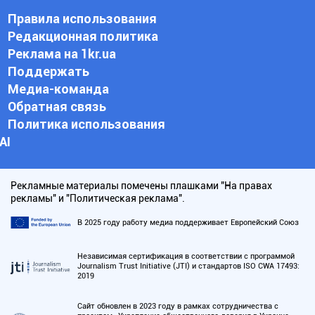
Правила использования
Редакционная политика
Реклама на 1kr.ua
Поддержать
Медиа-команда
Обратная связь
Политика использования
АI
Рекламные материалы помечены плашками "На правах
рекламы" и "Политическая реклама".
В 2025 году работу медиа поддерживает Европейский Союз
Независимая сертификация в соответствии с программой
Journalism Trust Initiative (JTI) и стандартов ISO CWA 17493:
2019
Сайт обновлен в 2023 году в рамках сотрудничества с