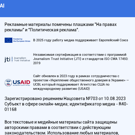
АI
Рекламные материалы помечены плашками "На правах
рекламы" и "Политическая реклама".
В 2025 году работу медиа поддерживает Европейский Союз
Независимая сертификация в соответствии с программой
Journalism Trust Initiative (JTI) и стандартов ISO CWA 17493:
2019
Сайт обновлен в 2023 году в рамках сотрудничества с
проектом «Укрепление общественного доверия в Украине» —
UCBI, который поддерживает Агентство США по
международному развитию (USAID)
Зарегистрировано решением Нацсовета №703 от 10.08.2023
Субъект в сфере онлайн-медиа; идентификатор медиа - R40-
01168
Все текстовые и медийные материалы сайта защищены
авторскими правами в соответствии с действующим
законодательством. Использование любых материалов,