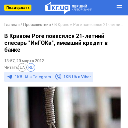
Поддержать
Главная
Происшествия
В Кривом Роге повесился 21-летний слесарь "ИнГОКа", имевший кредит в банке
В Кривом Роге повесился 21-летний
слесарь "ИнГОКа", имевший кредит в
банке
13:57, 20 марта 2012
Читать
UA
RU
1KR.UA в
Telegram
1KR.UA в
Viber