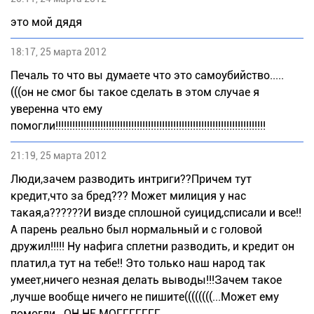
это мой дядя
18:17, 25 марта 2012
Печаль то что вы думаете что это самоубийство.....
(((он не смог бы такое сделать в этом случае я
уверенна что ему
помогли!!!!!!!!!!!!!!!!!!!!!!!!!!!!!!!!!!!!!!!!!!!!!!!!!!!!!!!!!!!!!!!!!!!!!!!!!!!
21:19, 25 марта 2012
Люди,зачем разводить интриги??Причем тут
кредит,что за бред??? Может милиция у нас
такая,а??????И визде сплошной суицид,списали и все!!
А парень реально был нормальный и с головой
дружил!!!!! Ну нафига сплетни разводить, и кредит он
платил,а тут на тебе!! Это только наш народ так
умеет,ничего незная делать выводы!!!Зачем такое
,лучше вообще ничего не пишите((((((((...Может ему
помогли...ОН НЕ МОГГГГГГГ