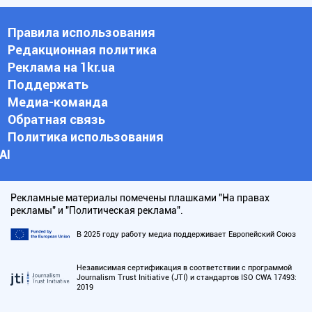
Правила использования
Редакционная политика
Реклама на 1kr.ua
Поддержать
Медиа-команда
Обратная связь
Политика использования
АI
Рекламные материалы помечены плашками "На правах
рекламы" и "Политическая реклама".
В 2025 году работу медиа поддерживает Европейский Союз
Независимая сертификация в соответствии с программой
Journalism Trust Initiative (JTI) и стандартов ISO CWA 17493:
2019