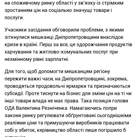
на споживчому ринку області у зв’язку із стрімким
зростанням цін на соціально значущі товари і
послуги.
Учасники засідання обговорили проблеми, з якими
зіткнулися мешканці Дніпропетровщини внаслідок
кризи в країні. Перш за все, це здорожчання продуктів
харчування та житлово-комунальних послуг при
незмінному рівні зарплатні.
Для того, щоб допомогти мешканцям регіону
пережити важкі часи, на Дніпропетровщині, зокрема,
проводяться продовольчі ярмарки та призначаються
субсидії. Проте тиснути на бізнес для зміни цін на ті чи
інші товари влада не має права. Така позиція голови
ОДА Валентина Резніченка. Намагаючись попри
закони ринку регулювати обґрунтовані сьогоднішніми
реаліями ціни та примушуючи виробників працювати
собі у збиток, керівництво області лише погіршило б