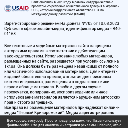
Сайт обновлен в 2023 году в рамках сотрудничества с
проектом «Укрепление общественного доверия в Украине» —
UCBI, который поддерживает Агентство США по
международному развитию (USAID)
Зарегистрировано решением Нацсовета №703 от 10.08.2023
Субъект в сфере онлайн-медиа; идентификатор медиа - R40-
01168
Все текстовые и медийные материалы сайта защищены
авторскими правами в соответствии с действующим
законодательством. Использование любых материалов,
размещенных на сайте, разрешается при условии ссылки на
1kr.ua. Она должна быть размещена независимо от полного
или частичного использования материалов. Для интернет-
изданий обязательна прямая, открытая для поисковых
систем гиперссылка, размещенная в подзаголовке или
первом абзаце материала. В любом другом случае
перепечатка, копирование, воспроизведение или иное
использование материалов является нарушением авторских
прав и строго запрещено.
Все права на размещение материалов принадлежат онлайн-
медиа "Первый Криворожский". Медиа зарегистрировано
Национальным советом Украины по вопросам телевидения и
Все хорошо, everybody! Просто предупреждаем, что 1kr.ua использует
радиовещания.
файлы cookie. Это для анализа и настройки рекламы. Спасибо, что с