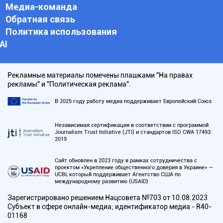
Медиа-команда
Обратная связь
Политика использования
АI
Рекламные материалы помечены плашками "На правах
рекламы" и "Политическая реклама".
В 2025 году работу медиа поддерживает Европейский Союз
Независимая сертификация в соответствии с программой
Journalism Trust Initiative (JTI) и стандартов ISO CWA 17493:
2019
Сайт обновлен в 2023 году в рамках сотрудничества с
проектом «Укрепление общественного доверия в Украине» —
UCBI, который поддерживает Агентство США по
международному развитию (USAID)
Зарегистрировано решением Нацсовета №703 от 10.08.2023
Субъект в сфере онлайн-медиа; идентификатор медиа - R40-
01168