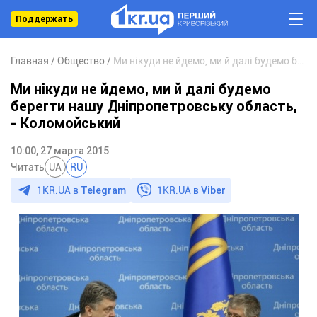
Поддержать
Главная
Общество
Ми нікуди не йдемо, ми й далі будемо берегти нашу Дніпропетровську область, - Коломойський
Ми нікуди не йдемо, ми й далі будемо
берегти нашу Дніпропетровську область,
- Коломойський
10:00, 27 марта 2015
Читать
UA
RU
1KR.UA в
Telegram
1KR.UA в
Viber