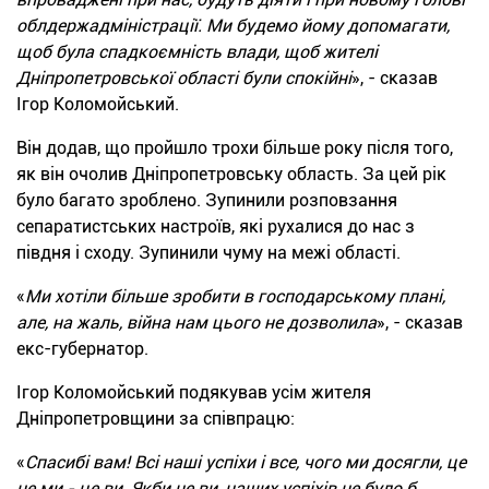
облдержадміністрації. Ми будемо йому допомагати,
щоб була спадкоємність влади, щоб жителі
Дніпропетровської області були спокійні
», - сказав
Ігор Коломойський.
Він додав, що пройшло трохи більше року після того,
як він очолив Дніпропетровську область. За цей рік
було багато зроблено. Зупинили розповзання
сепаратистських настроїв, які рухалися до нас з
півдня і сходу. Зупинили чуму на межі області.
«
Ми хотіли більше зробити в господарському плані,
але, на жаль, війна нам цього не дозволила
», - сказав
екс-губернатор.
Ігор Коломойський подякував усім жителя
Дніпропетровщини за співпрацю:
«
Спасибі вам! Всі наші успіхи і все, чого ми досягли, це
не ми - це ви. Якби не ви, наших успіхів не було б.