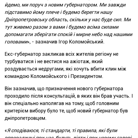
йдемо, ми поруч з новим губернатором. Ми завжди
підставимо йому плече і будемо берегти нашу
Дніпропетровську область, скільки у нас буде сил. Ми
тут живемо разом з вами і будемо всіма силами
допомагати зберігати спокій і мирне небо над нашими
головами
», - зазначив Ігор Коломойський.
Екс-губернатор закликав всіх жителів регіону не
турбуватися і не вестися на ажіотаж, який
роздувається недругами, які хочуть вбити клин між
командою Коломойського і Президентом.
Він зазначив, що призначення нового губернатора
проходило після консультацій, в яких він брав участь. І
він спеціально наполягав на тому, щоб головним
критерієм вибору було те, щоб новий губернатор був
дніпропетровцем.
«
Я сподіваюся, ті стандарти, ті правила, які були
впроваджені при нас, будуть діяти і при новому голові