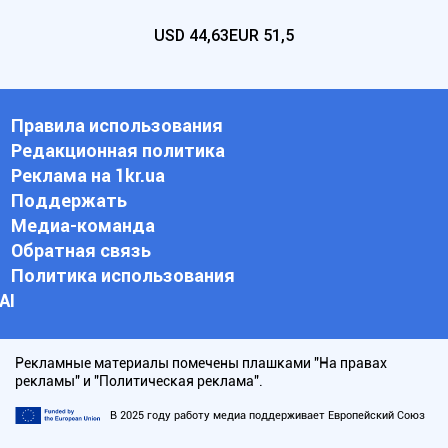
USD
44,63
EUR
51,5
Правила использования
Редакционная политика
Реклама на 1kr.ua
Поддержать
Медиа-команда
Обратная связь
Политика использования
АI
Рекламные материалы помечены плашками "На правах
рекламы" и "Политическая реклама".
В 2025 году работу медиа поддерживает Европейский Союз