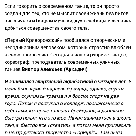
Если говорить о современном танце, то он просто
создан для тех, кто не мыслит своей жизни без битов
энергичной и бодрой музыки, духа свободы и желания
добиться совершенства своего тела.
«Первый Криворожский» пообщался с творческим и
неординарным человеком, который страстно влюблен
в свою профессию. Сегодня в нашей рубрике танцор,
хореограф, преподаватель современных уличных
танцев
Виктор Алексеев (Аркадич)
.
Я занимался спортивной акробатикой с четырех лет.
У
меня был первый взрослый разряд, однако, спустя
время, случилась травма и я бросил спорт на два
года. Потом я поступил в колледж, познакомился с
ребятами, которые танцуют брейкданс, и довольно
быстро понял, что это мое. Начал заниматься в школе
танца, быстро все «схватил», а потом меня пригласили
в центр детского творчества
«
Горицвіт
». Там была