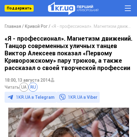
Поддержать
Главная
Кривой Рог
«Я - профессионал». Магнетизм движений. Танцор современных уличных танцев Виктор Алексеев показал «Первому Криворожскому» пару трюков, а также рассказал о своей творческой профессии
«Я - профессионал». Магнетизм движений.
Танцор современных уличных танцев
Виктор Алексеев показал «Первому
Криворожскому» пару трюков, а также
рассказал о своей творческой профессии
18:00, 13 августа 2014
Читать
UA
RU
1KR.UA в
Telegram
1KR.UA в
Viber