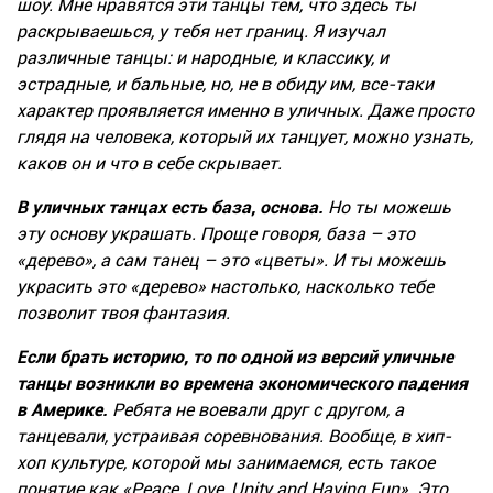
шоу. Мне нравятся эти танцы тем, что здесь ты
раскрываешься, у тебя нет границ. Я изучал
различные танцы: и народные, и классику, и
эстрадные, и бальные, но, не в обиду им, все-таки
характер проявляется именно в уличных. Даже просто
глядя на человека, который их танцует, можно узнать,
каков он и что в себе скрывает.
В уличных танцах есть база, основа.
Но ты можешь
эту основу украшать. Проще говоря, база – это
«дерево», а сам танец – это «цветы». И ты можешь
украсить это «дерево» настолько, насколько тебе
позволит твоя фантазия.
Если брать историю, то по одной из версий уличные
танцы возникли во времена экономического падения
в Америке.
Ребята не воевали друг с другом, а
танцевали, устраивая соревнования. Вообще, в хип-
хоп культуре, которой мы занимаемся, есть такое
понятие как «Peace, Love, Unity and Having Fun». Это