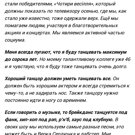
стали победителями, «Чотири весілля», который
должны показать по телевизору осенью, где мы, как
стало уже известно, тоже одержали верх. Ещё мы
помагаем людям,
участвуя
в благотворительных
акциях и концертах. Мы являемся активной частью
социума.
Меня всегда пугают, что я буду танцевать максимум
до сорока лет.
Но моему талантливому коллеге уже 46
и я чувствую, что я буду тоже танцевать очень долго.
Хороший танцор должен уметь танцевать все.
Он
должен быть хорошим актером и всегда стремиться к
чему-то, а не задирать нос. Также танцору нужно
постоянно идти в ногу со временем.
Если говорить о музыке, то брейкданс танцуется под
фанк, хип-хоп под рэп, р’н’б, хаус под клубную.
В
своих шоу мы используем самые разные песни, это
может быть и Верка Сердючка и дабстеп. Мне