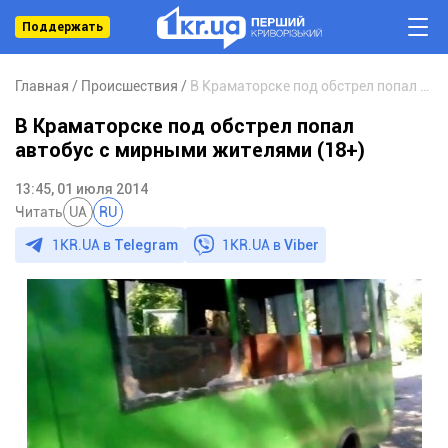
Поддержать
Главная
Происшествия
В Краматорске под обстрел попал автобус с мирными жителями (18+)
В Краматорске под обстрел попал
автобус с мирными жителями (18+)
13:45, 01 июля 2014
Читать
UA
RU
1KR.UA в
Telegram
1KR.UA в
Viber