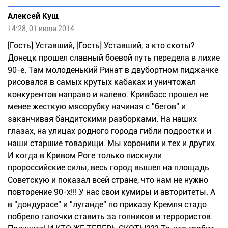
Алексей Кущ
14:28, 01 июля 2014
[Гость] Уставший, [Гость] Уставший, а кто скоты?
Донецк прошел славный боевой путь передела в лихие
90-е. Там молоденький Ринат в двубортном пиджачке
рисовался в самых крутых кабаках и уничтожал
конкурентов направо и налево. Кривбасс прошел не
менее жесткую мясорубку начиная с "бегов" и
заканчивая бандитскими разборками. На наших
глазах, на улицах родного города гибли подростки и
наши старшие товарищи. Мы хоронили и тех и других.
И когда в Кривом Роге только пискнули
пророссийские силы, весь город вышел на площадь
Советскую и показал всей стране, что нам не нужно
повторение 90-х!!! У нас свои кумиры и авторитеты. А
в "дондурасе" и "луганде" по приказу Кремля стадо
побрело галочки ставить за гопников и террористов.