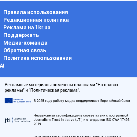
Правила использования
Редакционная политика
Реклама на 1kr.ua
Поддержать
Медиа-команда
Обратная связь
Политика использования
АI
Рекламные материалы помечены плашками "На правах
рекламы" и "Политическая реклама".
В 2025 году работу медиа поддерживает Европейский Союз
Независимая сертификация в соответствии с программой
Journalism Trust Initiative (JTI) и стандартов ISO CWA 17493:
2019