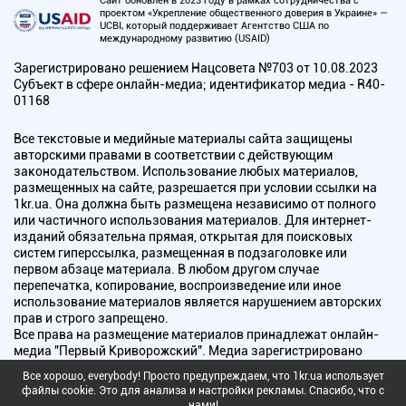
Сайт обновлен в 2023 году в рамках сотрудничества с
проектом «Укрепление общественного доверия в Украине» —
UCBI, который поддерживает Агентство США по
международному развитию (USAID)
Зарегистрировано решением Нацсовета №703 от 10.08.2023
Субъект в сфере онлайн-медиа; идентификатор медиа - R40-
01168
Все текстовые и медийные материалы сайта защищены
авторскими правами в соответствии с действующим
законодательством. Использование любых материалов,
размещенных на сайте, разрешается при условии ссылки на
1kr.ua. Она должна быть размещена независимо от полного
или частичного использования материалов. Для интернет-
изданий обязательна прямая, открытая для поисковых
систем гиперссылка, размещенная в подзаголовке или
первом абзаце материала. В любом другом случае
перепечатка, копирование, воспроизведение или иное
использование материалов является нарушением авторских
прав и строго запрещено.
Все права на размещение материалов принадлежат онлайн-
медиа "Первый Криворожский". Медиа зарегистрировано
Национальным советом Украины по вопросам телевидения и
Все хорошо, everybody! Просто предупреждаем, что 1kr.ua использует
радиовещания.
файлы cookie. Это для анализа и настройки рекламы. Спасибо, что с
нами!