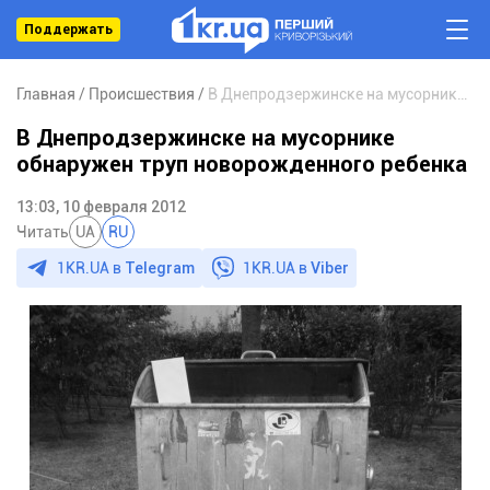
Поддержать
Главная
Происшествия
В Днепродзержинске на мусорнике обнаружен труп новорожденного ребенка
В Днепродзержинске на мусорнике
обнаружен труп новорожденного ребенка
13:03, 10 февраля 2012
Читать
UA
RU
1KR.UA в
Telegram
1KR.UA в
Viber