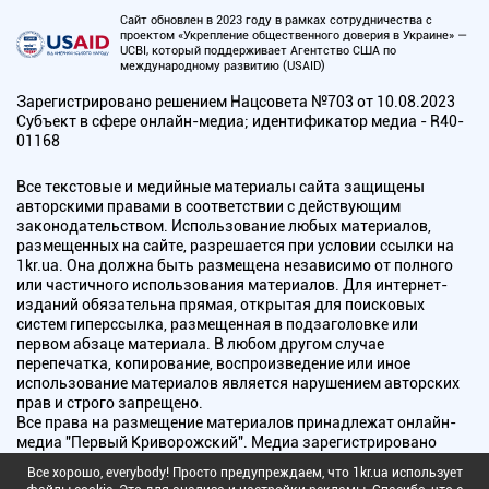
Сайт обновлен в 2023 году в рамках сотрудничества с
проектом «Укрепление общественного доверия в Украине» —
UCBI, который поддерживает Агентство США по
международному развитию (USAID)
Зарегистрировано решением Нацсовета №703 от 10.08.2023
Субъект в сфере онлайн-медиа; идентификатор медиа - R40-
01168
Все текстовые и медийные материалы сайта защищены
авторскими правами в соответствии с действующим
законодательством. Использование любых материалов,
размещенных на сайте, разрешается при условии ссылки на
1kr.ua. Она должна быть размещена независимо от полного
или частичного использования материалов. Для интернет-
изданий обязательна прямая, открытая для поисковых
систем гиперссылка, размещенная в подзаголовке или
первом абзаце материала. В любом другом случае
перепечатка, копирование, воспроизведение или иное
использование материалов является нарушением авторских
прав и строго запрещено.
Все права на размещение материалов принадлежат онлайн-
медиа "Первый Криворожский". Медиа зарегистрировано
Национальным советом Украины по вопросам телевидения и
Все хорошо, everybody! Просто предупреждаем, что 1kr.ua использует
радиовещания.