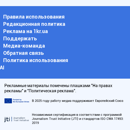
Правила использования
Редакционная политика
Реклама на 1kr.ua
Поддержать
Медиа-команда
Обратная связь
Политика использования
АI
Рекламные материалы помечены плашками "На правах
рекламы" и "Политическая реклама".
В 2025 году работу медиа поддерживает Европейский Союз
Независимая сертификация в соответствии с программой
Journalism Trust Initiative (JTI) и стандартов ISO CWA 17493:
2019