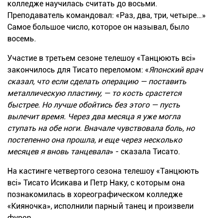
колледже научилась считать до восьми.
Преподаватель командовал: «Раз, два, три, четыре…»
Самое большое число, которое он называл, было
восемь.
Участие в третьем сезоне телешоу «Танцюють всi»
закончилось для Тисато переломом: «
Японский врач
сказал, что если сделать операцию — поставить
металлическую пластину, — то кость срастется
быстрее. Но лучше обойтись без этого — пусть
вылечит время. Через два месяца я уже могла
ступать на обе ноги. Вначале чувствовала боль, но
постепенно она прошла, и еще через несколько
месяцев я вновь танцевала
» - сказала Тисато.
На кастинге четвертого сезона телешоу «Танцюють
всi» Тисато Исикава и Петр Наку, с которым она
познакомилась в хореографическом колледже
«Кияночка», исполнили парный танец и произвели
фурор.