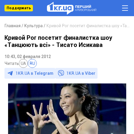
Поддержать
Главная
Культура
Кривой Рог посетит финалистка шоу «Танцюють всi» - Тисато Исикава
Кривой Рог посетит финалистка шоу
«Танцюють всi» - Тисато Исикава
10:43, 02 февраля 2012
Читать
UA
RU
1KR.UA в
Telegram
1KR.UA в
Viber