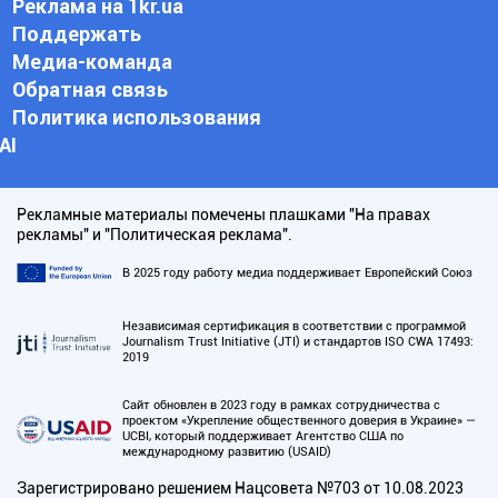
Реклама на 1kr.ua
Поддержать
Медиа-команда
Обратная связь
Политика использования
АI
Рекламные материалы помечены плашками "На правах
рекламы" и "Политическая реклама".
В 2025 году работу медиа поддерживает Европейский Союз
Независимая сертификация в соответствии с программой
Journalism Trust Initiative (JTI) и стандартов ISO CWA 17493:
2019
Сайт обновлен в 2023 году в рамках сотрудничества с
проектом «Укрепление общественного доверия в Украине» —
UCBI, который поддерживает Агентство США по
международному развитию (USAID)
Зарегистрировано решением Нацсовета №703 от 10.08.2023