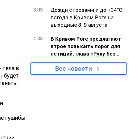
13:03
Дожди с грозами и до +34°С:
погода в Кривом Роге на
выходные 8-9 августа
14:38
В Кривом Роге предлагают
втрое повысить порог для
петиций: глава «Руху без
меж» обратился к власти с
 - пела в
Все новости
критикой проекта
н будет
планеты
 и
.
ает ушибы,
нении