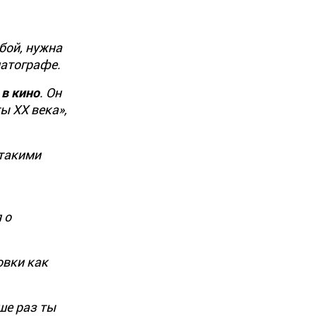
бой, нужна
матографе.
в кино
. Он
ы ХХ века»,
 такими
 о
вки как
ше раз ты