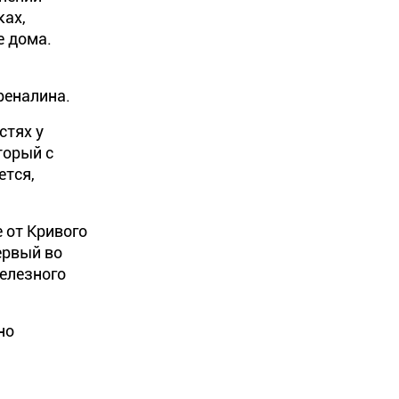
ках,
е дома.
реналина.
стях у
оторый с
ется,
 от Кривого
ервый во
железного
но