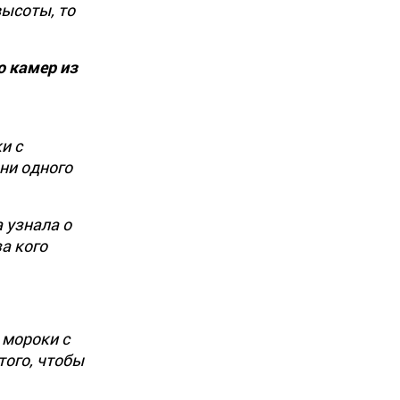
высоты, то
о камер из
и с
 ни одного
 узнала о
а кого
 мороки с
того, чтобы