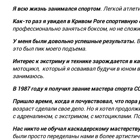
Я всю жизнь занимался спортом
. Легкой атлет
Как-то раз я увидел в Кривом Роге спортивную
профессионально заняться боксом, но не сложи
У меня были довольно успешные результаты.
В
это был пик моего подъема.
Интерес к экстриму и технике зарождается в к
мотоцикл, который я осваивал будучи в юном воз
занимаюсь.
В 1987 году я получил звание мастера спорта 
Пришло время, когда я почувствовал, что пора
возраст сделали свое дело. Но я хотел продолж
с адреналином, с экстримом, с мотоциклами. П
Нас никто не обучал каскадерскому мастерств
были просто переделаны нами в более артистич