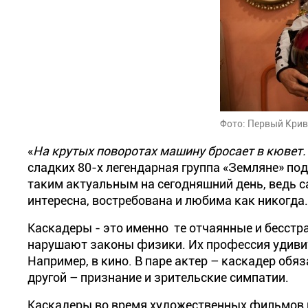
Фото: Первый Кри
«
На крутых поворотах машину бросает в кювет.
сладких 80-х легендарная группа «Земляне» под 
таким актуальным на сегодняшний день, ведь с
интересна, востребована и любима как никогда
Каскадеры - это именно те отчаянные и бесстр
нарушают законы физики. Их профессия удивите
Например, в кино. В паре актер – каскадер обя
другой – признание и зрительские симпатии.
Каскадеры во время художественных фильмов 