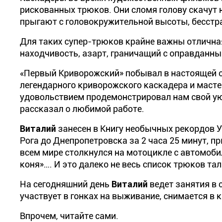
рискованных трюков. Они сломя голову скачут 
прыгают с головокружительной высоты, бесстр
Для таких супер-трюков крайне важны отличная
находчивость, азарт, граничащий с оправданны
«Первый Криворожский» побывал в настоящей оби
легендарного криворожского каскадера и маст
удовольствием продемонстрировал нам свой уют
рассказал о любимой работе.
Виталий
занесен в Книгу необычных рекордов У
Рога до Днепропетровска за 2 часа 25 минут, п
всем мире столкнулся на мотоцикле с автомобил
коня»…. И это далеко не весь список трюков та
На сегодняшний день
Виталий
ведет занятия в 
участвует в гонках на выживание, снимается в 
Впрочем, читайте сами.