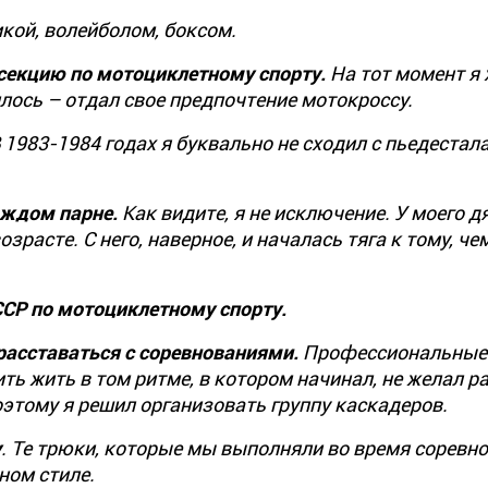
икой, волейболом, боксом.
 секцию по мотоциклетному спорту.
На тот момент я 
лось – отдал свое предпочтение мотокроссу.
 1983-1984 годах я буквально не сходил с пьедестала
аждом парне.
Как видите, я не исключение. У моего д
расте. С него, наверное, и началась тяга к тому, че
СССР по мотоциклетному спорту.
 расставаться с соревнованиями.
Профессиональные
ить жить в том ритме, в котором начинал, не желал р
оэтому я решил организовать группу каскадеров.
у
. Те трюки, которые мы выполняли во время соревно
ном стиле.