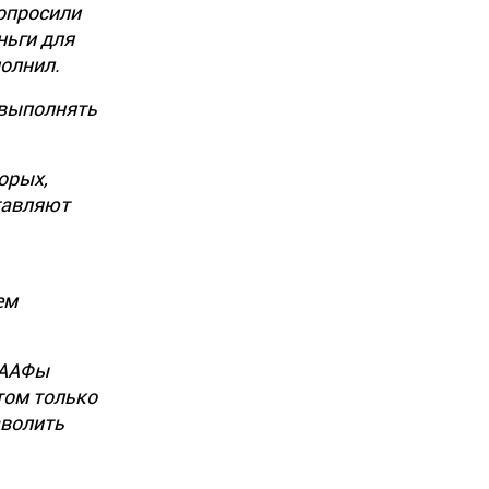
попросили
ньги для
полнил.
ь выполнять
орых,
тавляют
ем
СААФы
том только
зволить