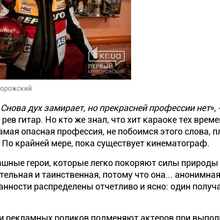
ворожский
 Снова дух замирает, но прекрасней профессии нет
»,
рев гитар. Но кто же знал, что хит караоке тех време
амая опасная профессия, не побоимся этого слова, 
. По крайней мере, пока существует кинематограф.
ашные герои, которые легко покоряют силы природы
льная и таинственная, потому что она... анонимная
занности распределены отчетливо и ясно: один получ
и рекламных роликов подменяют актеров при выпол