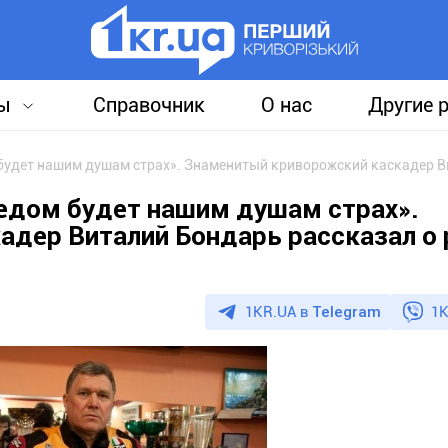
ы
Справочник
О нас
Другие 
ведом будет нашим душам страх».
дер Виталий Бондарь рассказал о р
1KR.UA в
Telegram
1K