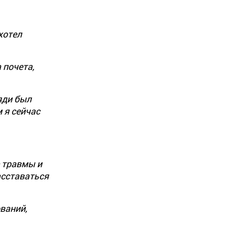
хотел
 почета,
яди был
м я сейчас
 травмы и
асставаться
ваний,