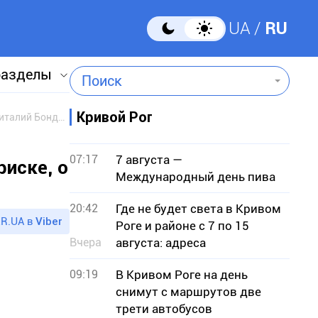
UA
RU
разделы
Поиск
Кривой Рог
«Я – профессионал». «Пусть неведом будет нашим душам страх». Знаменитый криворожский каскадер Виталий Бондарь рассказал о риске, о работе, о кино...
07:17
7 августа —
иске, о
Международный день пива
20:42
Где не будет света в Кривом
R.UA в
Viber
Роге и районе с 7 по 15
Вчера
августа: адреса
09:19
В Кривом Роге на день
снимут с маршрутов две
трети автобусов