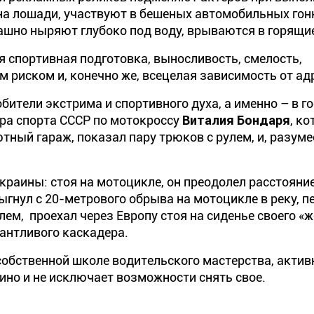
на лошади, участвуют в бешеных автомобильных гон
ашно ныряют глубоко под воду, врываются в горящи
 спортивная подготовка, выносливость, смелость,
м риском и, конечно же, всецелая зависимость от ад
тели экстрима и спортивного духа, а именно – в го
ера спорта СССР по мотокроссу
Виталия Бондаря
, к
ный гараж, показал пару трюков с рулем, и, разуме
краины: стоя на мотоцикле, он преодолел расстояние
рыгнул с 20-метрового обрыва на мотоцикле в реку, п
ем, проехал через Европу стоя на сиденье своего «
лантливого каскадера.
собственной школе водительского мастерства, актив
кино и не исключает возможности снять свое.