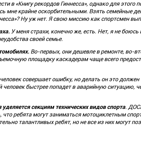
сти в «Книгу рекордов Гиннесса», однако для этого 
сь мне крайне оскорбительными. Взять семейные де
ннесса»? Ну уж нет. Я свою миссию как спортсмен вы
аха.
У меня страхи, конечно же, есть. Нет, я не боюс
неудобства своей семье.
втомобилях.
Во-первых, они дешевле в ремонте, во-вт
а съемочную площадку каскадерам чаще всего предос
 человек совершает ошибку, но делать он это должен
й человек быстрее попадет в аварийную ситуацию, ч
 уделяется секциям технических видов спорта
. ДО
ь, что ребята могут заниматься мотоциклетным спор
тельно талантливых ребят, но не все из них могут по