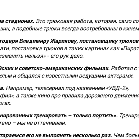
а стадионах.
Это трюковая работа, которая, само со
ашин, а подобные трюки всегда востребованы в кине
годаря Владимиру Жарикову, постановщику трюков 
ати, постановка трюков в таких картинах как «Пират
изменить нельзя» - его рук дело.
ийских и советско-американских фильмах.
Работал с
льм и общался с известными ведущими актерами.
а.
Например, телесериал под названием «УВД-2»,
ия», а также кино про правила дорожного движения
огах.
нированных тренировать – только портить».
Трениро
отано – мы не оттачиваем.
тараемся его не выполнять несколько раз.
Чем боль