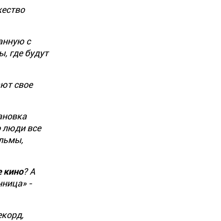
жество
анную с
ы, где будут
ют свое
ановка
о люди все
льмы,
е кино
? А
нница» -
екорд,