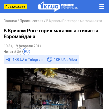
Поддержать
Главная
Происшествия
В Кривом Роге горел магазин активиста Евромайдана
В Кривом Роге горел магазин активиста
Евромайдана
10:34, 19 февраля 2014
Читать
UA
RU
1KR.UA в
Telegram
1KR.UA в
Viber