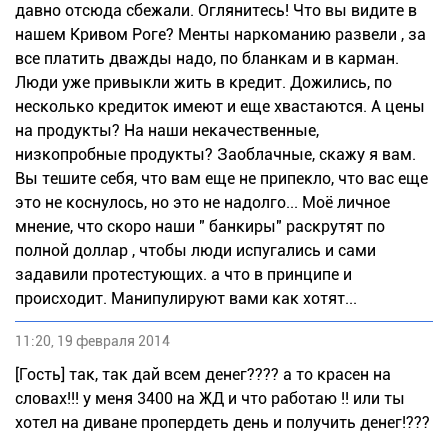
давно отсюда сбежали. Оглянитесь! Что вы видите в
нашем Кривом Роге? Менты наркоманию развели , за
все платить дважды надо, по бланкам и в карман.
Люди уже привыкли жить в кредит. Дожились, по
несколько кредиток имеют и еще хвастаются. А цены
на продукты? На наши некачественные,
низкопробные продукты? Заоблачные, скажу я вам.
Вы тешите себя, что вам еще не припекло, что вас еще
это не коснулось, но это не надолго... Моё личное
мнение, что скоро наши " банкиры" раскрутят по
полной доллар , чтобы люди испугались и сами
задавили протестующих. а что в принципе и
происходит. Манипулируют вами как хотят...
11:20, 19 февраля 2014
[Гость] так, так дай всем денег???? а то красен на
словах!!! у меня 3400 на ЖД и что работаю !! или ты
хотел на диване пропердеть день и получить денег!???