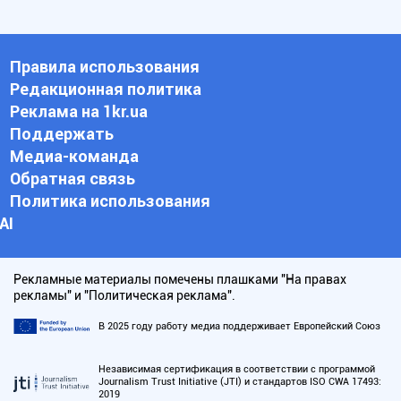
Правила использования
Редакционная политика
Реклама на 1kr.ua
Поддержать
Медиа-команда
Обратная связь
Политика использования
АI
Рекламные материалы помечены плашками "На правах
рекламы" и "Политическая реклама".
В 2025 году работу медиа поддерживает Европейский Союз
Независимая сертификация в соответствии с программой
Journalism Trust Initiative (JTI) и стандартов ISO CWA 17493:
2019