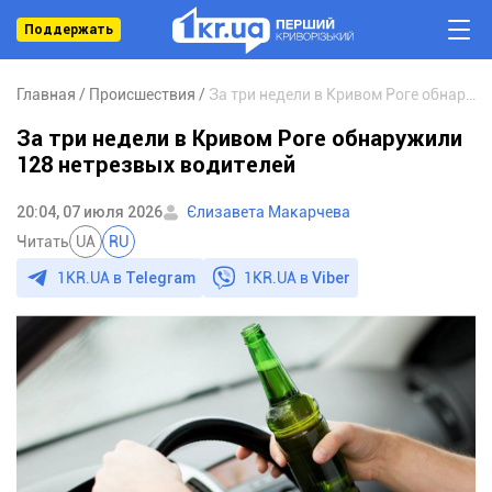
Поддержать
Главная
Происшествия
За три недели в Кривом Роге обнаружили 128 нетрезвых водителей
За три недели в Кривом Роге обнаружили
128 нетрезвых водителей
20:04, 07 июля 2026
Єлизавета Макарчева
Читать
UA
RU
1KR.UA в
Telegram
1KR.UA в
Viber