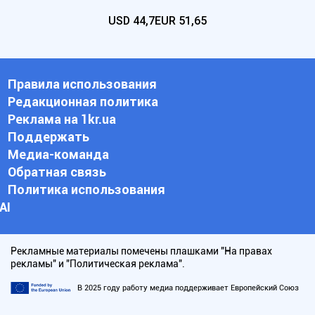
USD
44,7
EUR
51,65
Правила использования
Редакционная политика
Реклама на 1kr.ua
Поддержать
Медиа-команда
Обратная связь
Политика использования
АI
Рекламные материалы помечены плашками "На правах
рекламы" и "Политическая реклама".
В 2025 году работу медиа поддерживает Европейский Союз