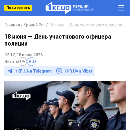
Поддержать
Главная
Кривой Рог
18 июня — День участкового офицера полиции
18 июня — День участкового офицера
полиции
07:17, 18 июня 2026
Читать
UA
RU
1KR.UA в
Telegram
1KR.UA в
Viber