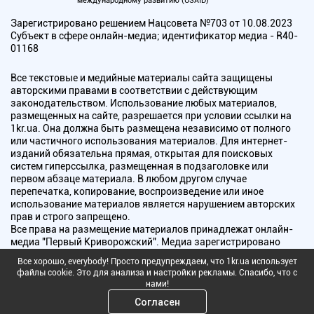
международному развитию (USAID)
Зарегистрировано решением Нацсовета №703 от 10.08.2023
Субъект в сфере онлайн-медиа; идентификатор медиа - R40-
01168
Все текстовые и медийные материалы сайта защищены
авторскими правами в соответствии с действующим
законодательством. Использование любых материалов,
размещенных на сайте, разрешается при условии ссылки на
1kr.ua. Она должна быть размещена независимо от полного
или частичного использования материалов. Для интернет-
изданий обязательна прямая, открытая для поисковых
систем гиперссылка, размещенная в подзаголовке или
первом абзаце материала. В любом другом случае
перепечатка, копирование, воспроизведение или иное
использование материалов является нарушением авторских
прав и строго запрещено.
Все права на размещение материалов принадлежат онлайн-
медиа "Первый Криворожский". Медиа зарегистрировано
Национальным советом Украины по вопросам телевидения и
Все хорошо, everybody! Просто предупреждаем, что 1kr.ua использует
радиовещания.
файлы cookie. Это для анализа и настройки рекламы. Спасибо, что с
нами!
Copyright © 2010 - 2026 Все права защищены
Согласен