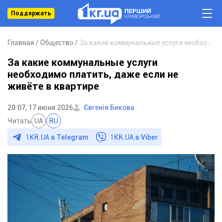
Поддержать
Главная
Общество
За какие коммунальные услуги необходимо платить, даже если не живёте в квартире
За какие коммунальные услуги
необходимо платить, даже если не
живёте в квартире
20:07, 17 июня 2026
Євгенія Бикова
Читать
UA
RU
1KR.UA в
Telegram
1KR.UA в
Viber