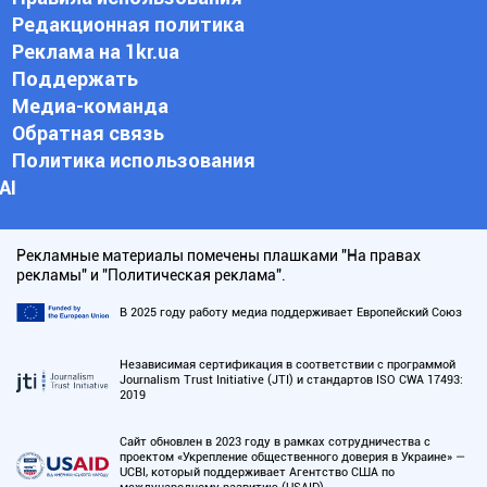
Редакционная политика
Реклама на 1kr.ua
Поддержать
Медиа-команда
Обратная связь
Политика использования
АI
Рекламные материалы помечены плашками "На правах
рекламы" и "Политическая реклама".
В 2025 году работу медиа поддерживает Европейский Союз
Независимая сертификация в соответствии с программой
Journalism Trust Initiative (JTI) и стандартов ISO CWA 17493:
2019
Сайт обновлен в 2023 году в рамках сотрудничества с
проектом «Укрепление общественного доверия в Украине» —
UCBI, который поддерживает Агентство США по