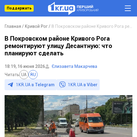
Поддержать
Главная
Кривой Рог
В Покровском районе Кривого Рога ремонтируют улицу Десантную: что планируют сделать
В Покровском районе Кривого Рога
ремонтируют улицу Десантную: что
планируют сделать
18:19, 16 июня 2026
Єлизавета Макарчева
Читать
UA
RU
1KR.UA в
Telegram
1KR.UA в
Viber