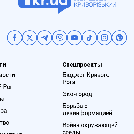
ти
Спецпроекты
вости
Бюджет Кривого
Рога
 Рог
Эко-город
на
Борьба с
ура
дезинформацией
тво
Война окружающей
среды