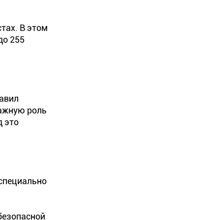
тах. В этом
до 255
авил
важную роль
д это
 специально
безопасной