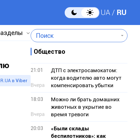
UA
RU
разделы
Поиск
Общество
влю
21:01
ДТП с электросамокатом:
когда водителю авто могут
R.UA в
Viber
Вчера
компенсировать убытки
18:03
Можно ли брать домашних
животных в укрытие во
Вчера
время тревоги
20:03
«Были склады
беспилотников»: как