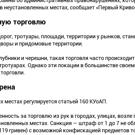
краины об административных правонарушениях, кото
 в неустановленных местах, сообщает «Первый Крив
ную торговлю
рог, тротуары, площади, территории у рынков, стан
дворы и придомовые территории.
клубники и черешни, такая торговля часто происходи
тротуарах. Однако эти локации в большинстве своем
торговли.
рена
х местах регулируется статьей 160 КУоАП.
нность за торговлю из рук в городах, улицах, возле
тановленных местах. Санкция — штраф от 1 до 7 не о
119 гривен) с возможной конфискацией предметов т