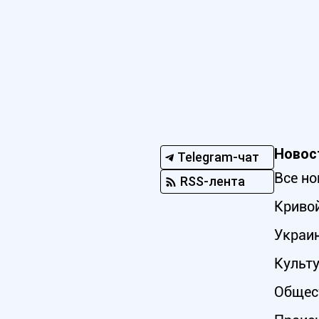
Новос
Telegram-чат
Все но
RSS-лента
Кривой
Украи
Культ
Общес