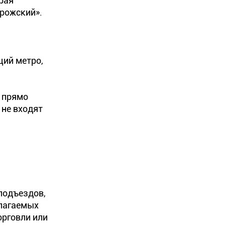
рая
орожский».
ций метро,
т прямо
 не входят
 подъездов,
благаемых
орговли или