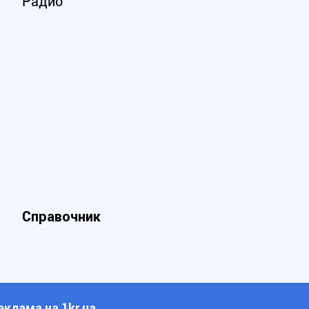
Радио
Справочник
еклама на 1kr.ua