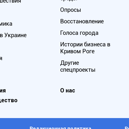
шествия
Опросы
Восстановление
мика
Голоса города
в Украине
Истории бизнеса в
Кривом Роге
я
Другие
спецпроекты
ия
О нас
ество
Редакционная политика
Р