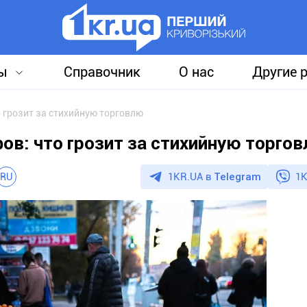
ы
Справочник
О нас
Другие 
 грозит за стихийную торговлю
ов: что грозит за стихийную торго
1KR.UA в
Telegram
1K
RU