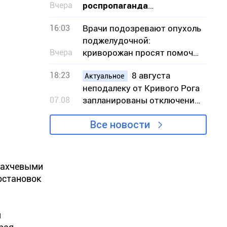
Вчера
роспропаганда
оправдывает уничтожение
16:03
Врачи подозревают опухоль
Эпицентра в Кривом Роге
поджелудочной:
Вчера
криворожан просят помочь
собрать средства на
18:23
8 августа
операцию
Актуальное
неподалеку от Кривого Рога
07.08
запланированы отключения
света – адреса
Все новости
 бахчевыми
остановок
я