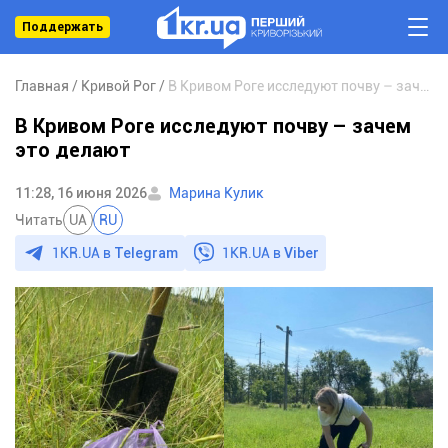
Поддержать
Главная
Кривой Рог
В Кривом Роге исследуют почву – зачем это делают
В Кривом Роге исследуют почву – зачем
это делают
11:28, 16 июня 2026
Марина Кулик
Читать
UA
RU
1KR.UA в
Telegram
1KR.UA в
Viber