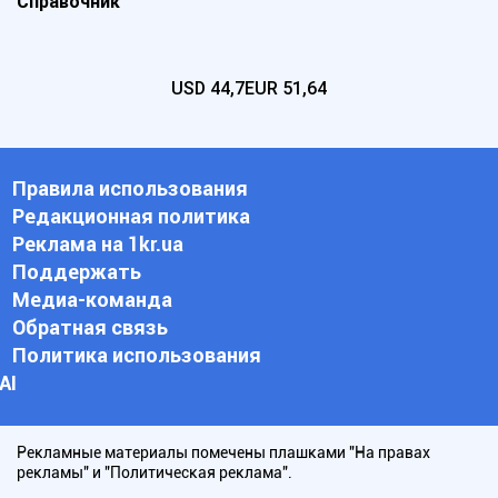
Справочник
USD
44,7
EUR
51,64
Правила использования
Редакционная политика
Реклама на 1kr.ua
Поддержать
Медиа-команда
Обратная связь
Политика использования
АI
Рекламные материалы помечены плашками "На правах
рекламы" и "Политическая реклама".