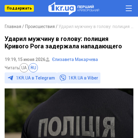
Поддержать
Главная
Происшествия
Ударил мужчину в голову: полиция Кривого Рога задержала нападающего
Ударил мужчину в голову: полиция
Кривого Рога задержала нападающего
19:19, 15 июня 2026
Єлизавета Макарчева
Читать
UA
RU
1KR.UA в
Telegram
1KR.UA в
Viber