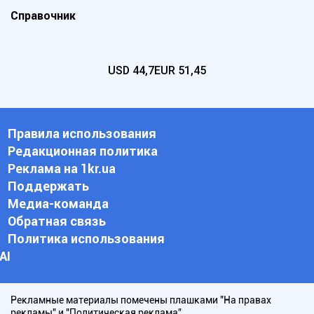
Справочник
USD
44,7
EUR
51,45
Правила использования
Редакционная политика
Реклама на 1kr.ua
Поддержать
Медиа-команда
Обратная связь
Политика использования
АI
Рекламные материалы помечены плашками "На правах
рекламы" и "Политическая реклама".