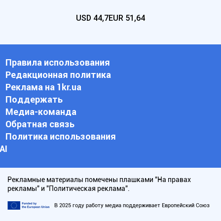
USD
44,7
EUR
51,64
Правила использования
Редакционная политика
Реклама на 1kr.ua
Поддержать
Медиа-команда
Обратная связь
Политика использования
АI
Рекламные материалы помечены плашками "На правах
рекламы" и "Политическая реклама".
В 2025 году работу медиа поддерживает Европейский Союз