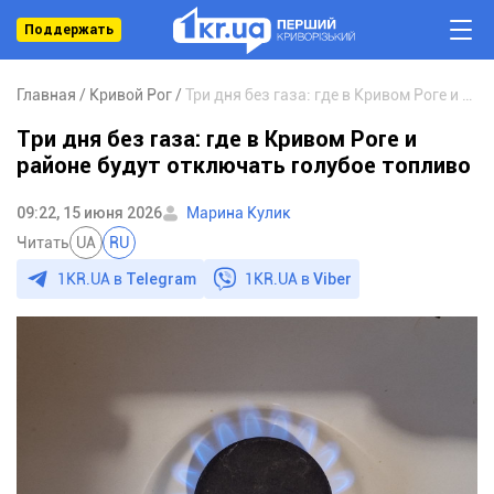
Поддержать
Главная
Кривой Рог
Три дня без газа: где в Кривом Роге и районе будут отключать голубое топливо
Три дня без газа: где в Кривом Роге и
районе будут отключать голубое топливо
09:22, 15 июня 2026
Марина Кулик
Читать
UA
RU
1KR.UA в
Telegram
1KR.UA в
Viber