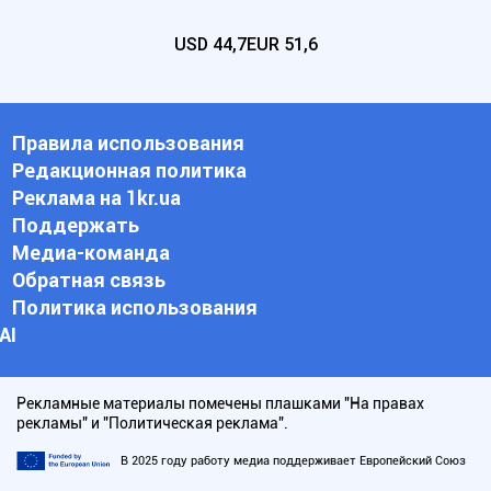
USD
44,7
EUR
51,6
Правила использования
Редакционная политика
Реклама на 1kr.ua
Поддержать
Медиа-команда
Обратная связь
Политика использования
АI
Рекламные материалы помечены плашками "На правах
рекламы" и "Политическая реклама".
В 2025 году работу медиа поддерживает Европейский Союз