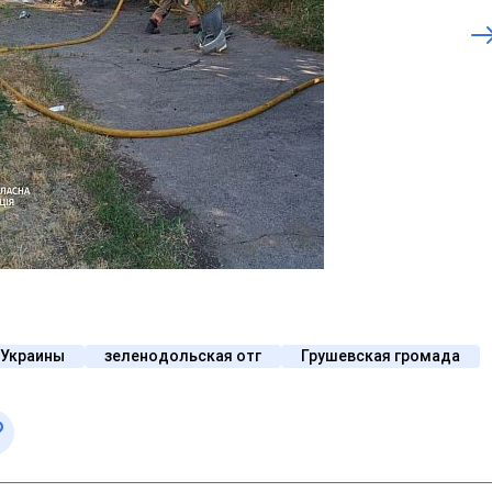
 Украины
зеленодольская отг
Грушевская громада