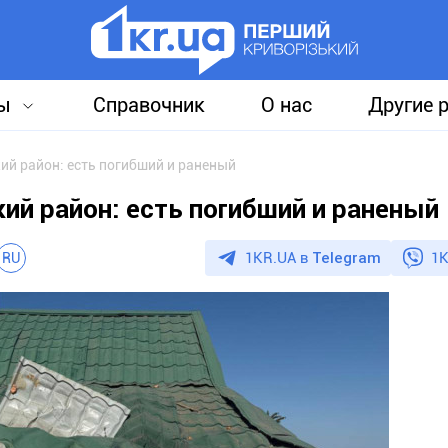
ы
Справочник
О нас
Другие 
ий район: есть погибший и раненый
ий район: есть погибший и раненый
1KR.UA в
Telegram
1K
RU