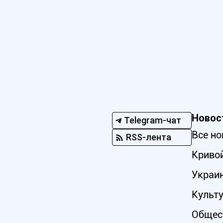
Новос
Telegram-чат
Все но
RSS-лента
Кривой
Украи
Культ
Общес