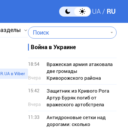
UA
RU
разделы
Поиск
Война в Украине
18:54
Вражеская армия атаковала
две громады
R.UA в
Viber
Вчера
Криворожского района
15:42
Защитник из Кривого Рога
Артур Буряк погиб от
Вчера
вражеского артобстрела
11:33
Антидроновые сетки над
дорогами: сколько