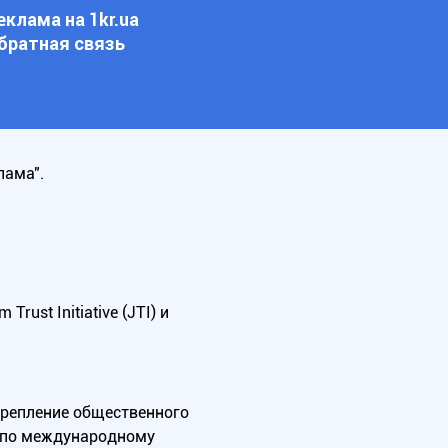
еклама на 1kr.ua
братная связь
лама".
ust Initiative (JTI) и
крепление общественного
А по международному