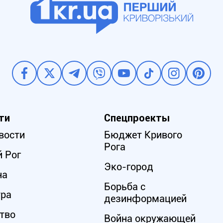
ти
Спецпроекты
вости
Бюджет Кривого
Рога
 Рог
Эко-город
на
Борьба с
ура
дезинформацией
тво
Война окружающей