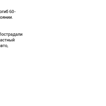
огиб 60-
тоянии.
 Пострадали
частный
вто,