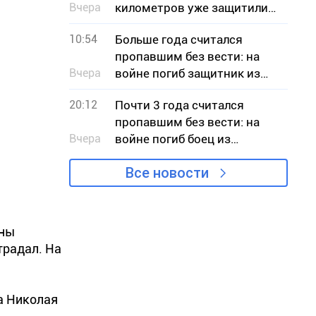
Вчера
километров уже защитили
на Днепропетровщине
10:54
Больше года считался
пропавшим без вести: на
Вчера
войне погиб защитник из
Криворожья Илья Сердюк
20:12
Почти 3 года считался
пропавшим без вести: на
Вчера
войне погиб боец из
Кривого Рога Вячеслав
Все новости
Чучмай
ины
традал. На
а Николая