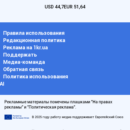
USD
44,7
EUR
51,64
Правила использования
Редакционная политика
Реклама на 1kr.ua
Поддержать
Медиа-команда
Обратная связь
Политика использования
АI
Рекламные материалы помечены плашками "На правах
рекламы" и "Политическая реклама".
В 2025 году работу медиа поддерживает Европейский Союз