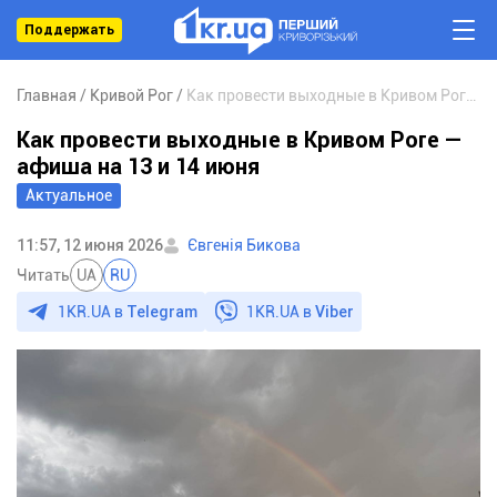
Поддержать
Главная
Кривой Рог
Как провести выходные в Кривом Роге — афиша на 13 и 14 июня
Как провести выходные в Кривом Роге —
афиша на 13 и 14 июня
Актуальное
11:57, 12 июня 2026
Євгенія Бикова
Читать
UA
RU
1KR.UA в
Telegram
1KR.UA в
Viber