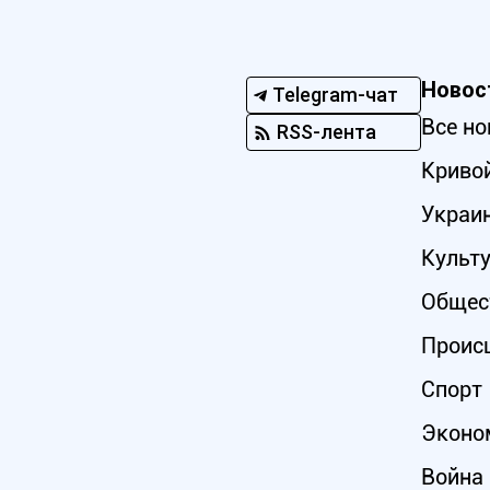
Новос
Telegram-чат
Все но
RSS-лента
Кривой
Украи
Культ
Общес
Проис
Спорт
Эконо
Война 