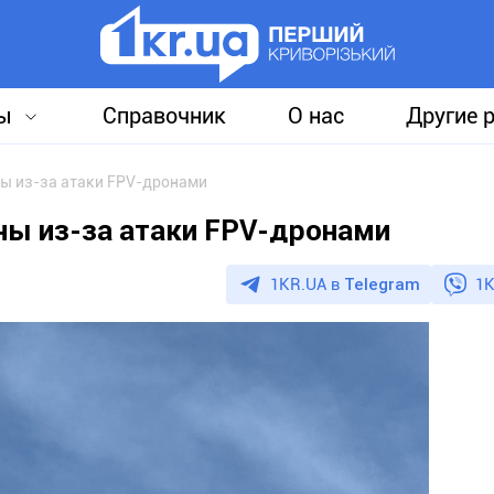
ы
Справочник
О нас
Другие 
ы из-за атаки FPV-дронами
ны из-за атаки FPV-дронами
1KR.UA в
Telegram
1K