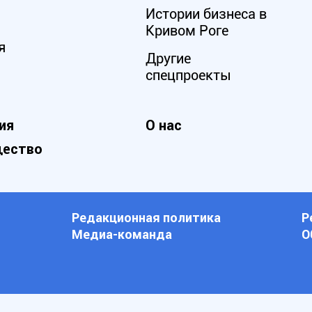
Истории бизнеса в
Кривом Роге
я
Другие
спецпроекты
ия
О нас
ество
Редакционная политика
Р
Медиа-команда
О