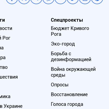
ти
Спецпроекты
вости
Бюджет Кривого
Рога
 Рог
Эко-город
на
Борьба с
ура
дезинформацией
тво
Война окружающей
среды
шествия
Опросы
Восстановление
мика
Голоса города
в Украине