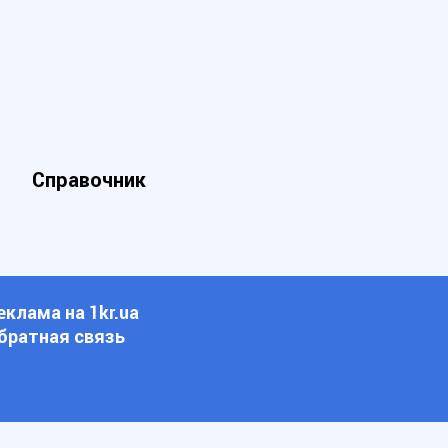
Справочник
еклама на 1kr.ua
братная связь