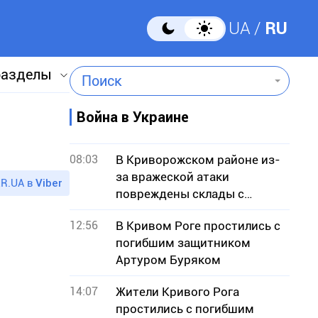
UA
RU
разделы
Поиск
Война в Украине
08:03
В Криворожском районе из-
за вражеской атаки
R.UA в
Viber
повреждены склады с
зерном
12:56
В Кривом Роге простились с
погибшим защитником
Артуром Буряком
14:07
Жители Кривого Рога
простились с погибшим