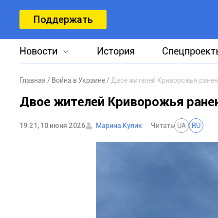
Поддержать
Новости
История
Спецпроект
Главная
Война в Украине
Двое жителей Криворожья ранен
Двое жителей Криворожья ране
19:21, 10 июня 2026
Марина Кулик
Читать
UA
RU