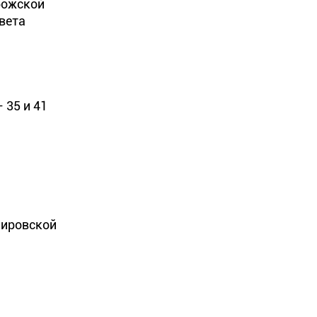
рожской
вета
 35 и 41
Мировской