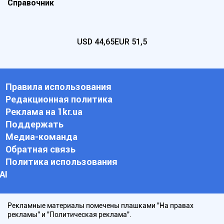
Справочник
USD
44,65
EUR
51,5
Правила использования
Редакционная политика
Реклама на 1kr.ua
Поддержать
Медиа-команда
Обратная связь
Политика использования
АI
Рекламные материалы помечены плашками "На правах
рекламы" и "Политическая реклама".