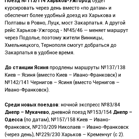
Поезд №113/114 Харьков-Ужгород
будет
курсировать через день вместо «по датам» и
обеспечит более удобный доезд из Харькова и
Полтавы в Ровно, Луцк, мост Закарпатья. А другой
рейс Харьков-Ужгород - №45/46 — меняет маршрут
через Подолье, поэтому жители Винницы,
Хмельницкого, Тернополя смогут добраться до
Закарпатья в удобное время.
До станции Ясиня
продлены маршруты №137/138
Киев – Ясиня (вместо Киев – Ивано-Франковск) и
№142/141 Чернигов – Ясиня (вместо Чернигов –
Ивано-Франковск).
Среди новых поездов
: ночной экспресс №83/84
Днепр – Мукачево
, дневной поезд №153/154
Днепр –
Одесса
(по датам), №157/158 Киев – Ивано-
Франковск, №210/209 Николаев – Ивано-Франковск
(через день), №229/230 Харьков – Кременчуг (с 2).