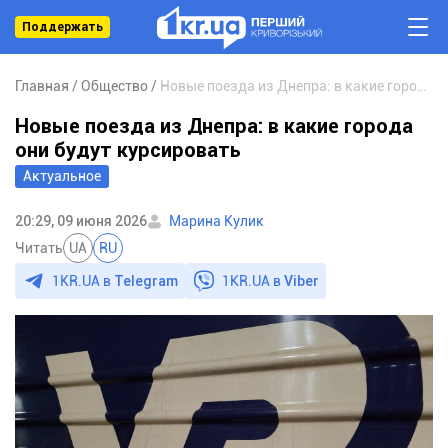
Поддержать
Главная
Общество
Новые поезда из Днепра: в какие города они будут курсировать
Новые поезда из Днепра: в какие города
они будут курсировать
Актуальное
20:29, 09 июня 2026
Марина Кулик
Читать
UA
RU
1KR.UA в
Telegram
1KR.UA в
Viber