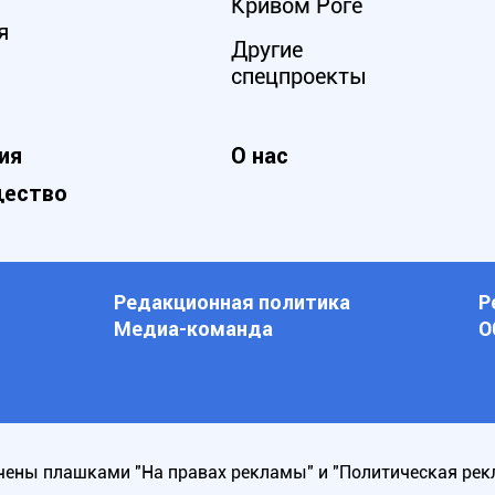
Кривом Роге
я
Другие
спецпроекты
ия
О нас
ество
Редакционная политика
Р
Медиа-команда
О
ены плашками "На правах рекламы" и "Политическая рек