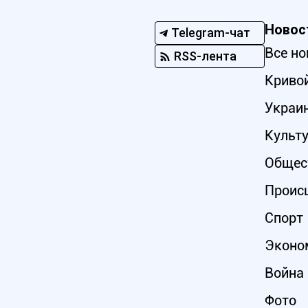
Новос
Telegram-чат
Все но
RSS-лента
Кривой
Украи
Культ
Общес
Проис
Спорт
Эконо
Война 
Фото