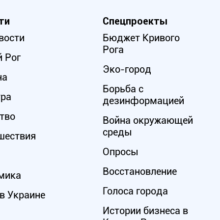
ти
Спецпроекты
вости
Бюджет Кривого
Рога
 Рог
Эко-город
на
Борьба с
ура
дезинформацией
тво
Война окружающей
среды
шествия
Опросы
Восстановление
мика
Голоса города
в Украине
Истории бизнеса в