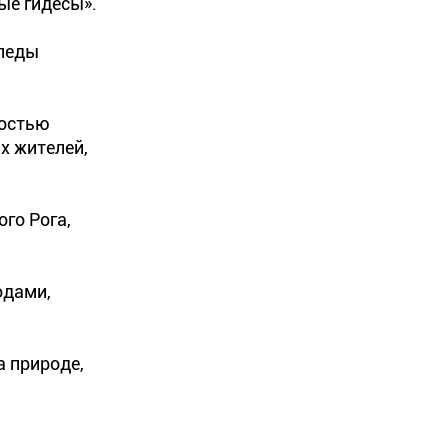
ые гидесы».
следы
ностью
их жителей,
ого Рога,
одами,
а природе,