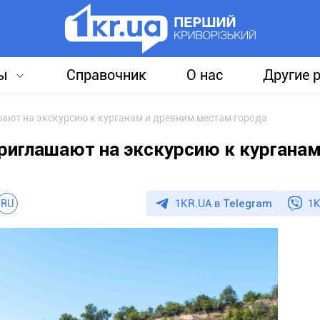
ы
Справочник
О нас
Другие 
ают на экскурсию к курганам и древним местам города
риглашают на экскурсию к курганам
1KR.UA в
Telegram
1K
RU