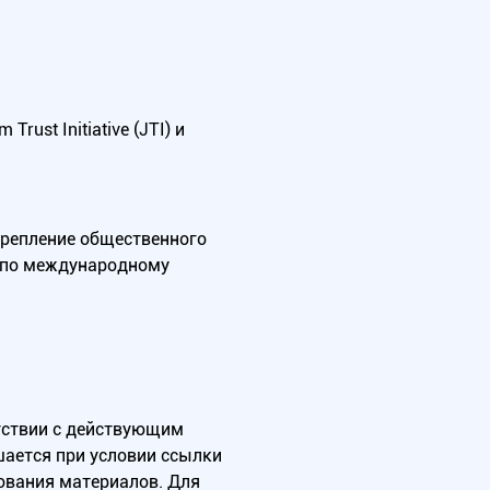
ust Initiative (JTI) и
крепление общественного
А по международному
тствии с действующим
ается при условии ссылки
зования материалов. Для