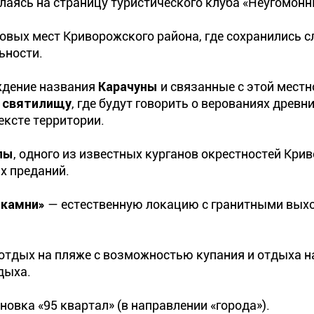
аясь на страницу туристического клуба «Неугомонн
овых мест Криворожского района, где сохранились 
ьности.
ждение названия
Карачуны
и связанные с этой мест
 святилищу
, где будут говорить о верованиях древн
ексте территории.
лы
, одного из известных курганов окрестностей Крив
х преданий.
 камни»
— естественную локацию с гранитными вых
отдых на пляже с возможностью купания и отдыха н
дыха.
новка «95 квартал» (в направлении «города»).