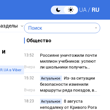
UA
RU
разделы
Поиск
Общество
 и
13:52
Россияне уничтожили почти
миллион учебников: успеют
Вчера
ли школьники получить
R.UA в
Viber
книги к учебному году
15:32
Из-за ситуации
Актуальное
безопасности изменили
Вчера
маршруты ряда поездов, в
частности сообщением с
18:23
8 августа
Кривым Рогом
Актуальное
неподалеку от Кривого Рога