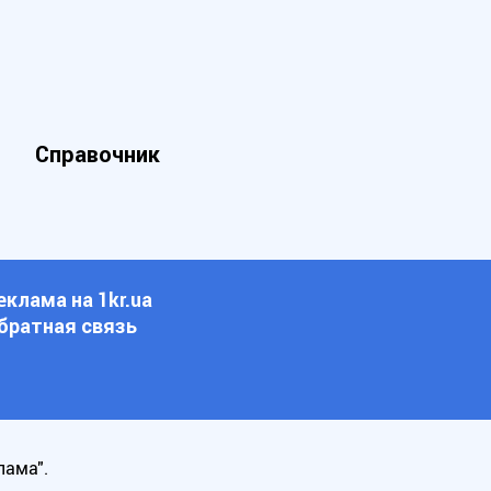
Справочник
еклама на 1kr.ua
братная связь
лама".