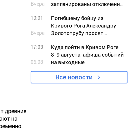
Вчера
запланированы отключения
света – адреса
10:01
Погибшему бойцу из
Кривого Рога Александру
Вчера
Золототрубу просят
присвоить звание Героя
17:03
Куда пойти в Кривом Роге
Украины
8-9 августа: афиша событий
06.08
на выходные
Все новости
ют древние
шают на
временно.