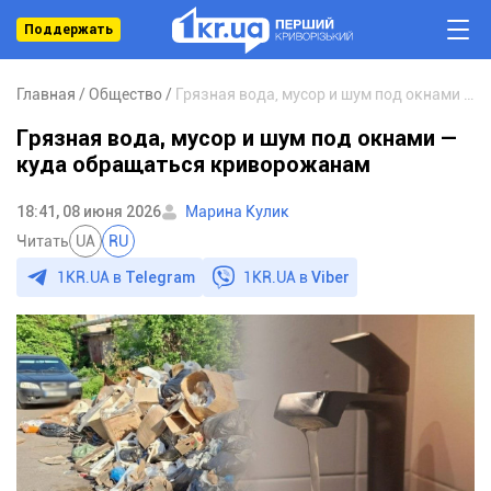
Поддержать
Главная
Общество
Грязная вода, мусор и шум под окнами — куда обращаться криворожанам
Грязная вода, мусор и шум под окнами —
куда обращаться криворожанам
18:41, 08 июня 2026
Марина Кулик
Читать
UA
RU
1KR.UA в
Telegram
1KR.UA в
Viber