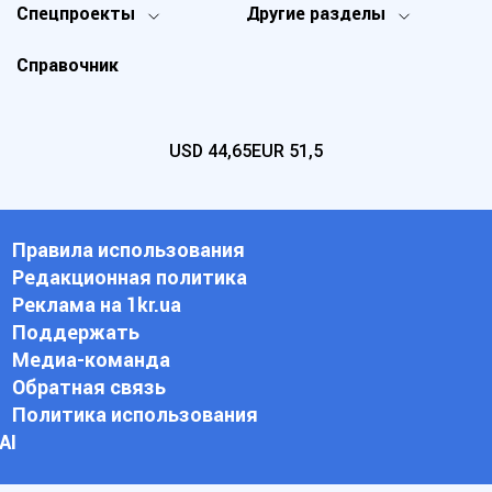
Спецпроекты
Другие разделы
Справочник
USD
44,65
EUR
51,5
Правила использования
Редакционная политика
Реклама на 1kr.ua
Поддержать
Медиа-команда
Обратная связь
Политика использования
АI