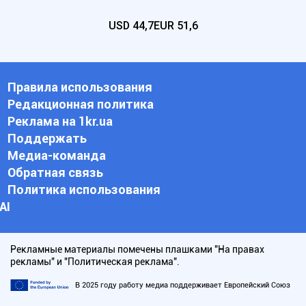
USD
44,7
EUR
51,6
Правила использования
Редакционная политика
Реклама на 1kr.ua
Поддержать
Медиа-команда
Обратная связь
Политика использования
АI
Рекламные материалы помечены плашками "На правах
рекламы" и "Политическая реклама".
В 2025 году работу медиа поддерживает Европейский Союз