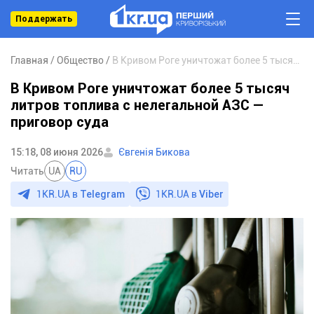
Поддержать
Главная
Общество
В Кривом Роге уничтожат более 5 тысяч литров топлива с нелегальной АЗС — приговор суда
В Кривом Роге уничтожат более 5 тысяч
литров топлива с нелегальной АЗС —
приговор суда
15:18, 08 июня 2026
Євгенія Бикова
Читать
UA
RU
1KR.UA в
Telegram
1KR.UA в
Viber