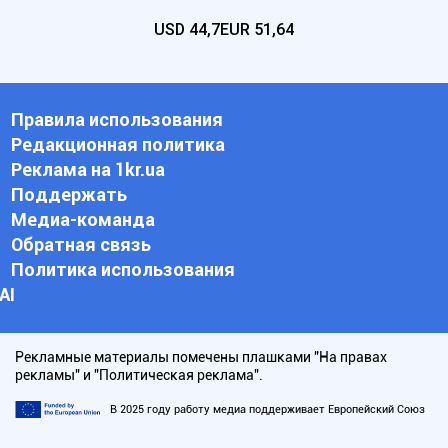
USD
44,7
EUR
51,64
Правила использования
Редакционная политика
Реклама на 1kr.ua
Поддержать
Медиа-команда
Обратная связь
Политика использования
АI
Рекламные материалы помечены плашками "На правах
рекламы" и "Политическая реклама".
В 2025 году работу медиа поддерживает Европейский Союз