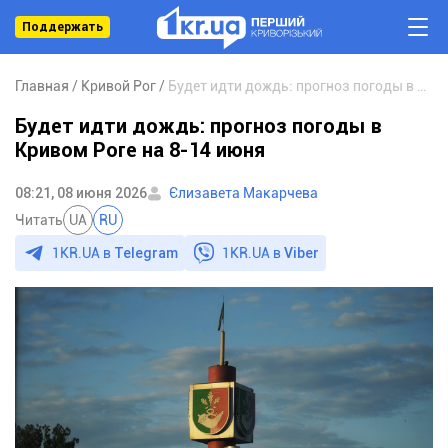
Поддержать
Главная
Кривой Рог
Будет идти дождь: прогноз погоды в Кривом Роге на 8-14 июня
Будет идти дождь: прогноз погоды в
Кривом Роге на 8-14 июня
08:21, 08 июня 2026
Єлизавета Макарчева
Читать
UA
RU
1KR.UA в
Telegram
1KR.UA в
Viber