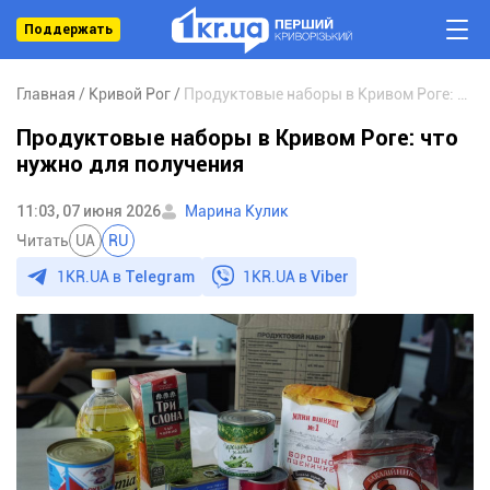
Поддержать
Главная
Кривой Рог
Продуктовые наборы в Кривом Роге: что нужно для получения
Продуктовые наборы в Кривом Роге: что
нужно для получения
11:03, 07 июня 2026
Марина Кулик
Читать
UA
RU
1KR.UA в
Telegram
1KR.UA в
Viber