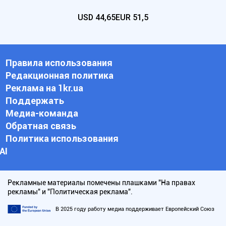
USD
44,65
EUR
51,5
Правила использования
Редакционная политика
Реклама на 1kr.ua
Поддержать
Медиа-команда
Обратная связь
Политика использования
АI
Рекламные материалы помечены плашками "На правах
рекламы" и "Политическая реклама".
В 2025 году работу медиа поддерживает Европейский Союз