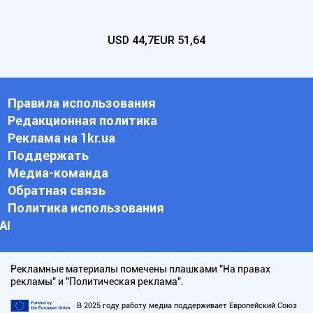
USD
44,7
EUR
51,64
Правила использования
Редакционная политика
Реклама на 1kr.ua
Поддержать
Медиа-команда
Обратная связь
Политика использования
АI
Рекламные материалы помечены плашками "На правах
рекламы" и "Политическая реклама".
В 2025 году работу медиа поддерживает Европейский Союз