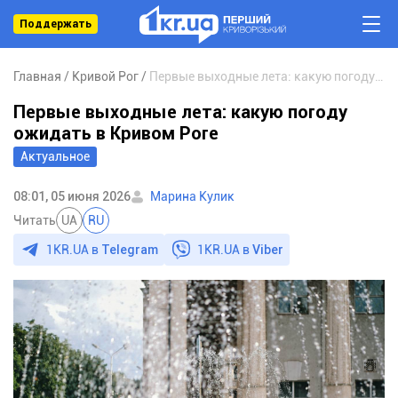
Поддержать
Главная
Кривой Рог
Первые выходные лета: какую погоду ожидать в Кривом Роге
Первые выходные лета: какую погоду
ожидать в Кривом Роге
Актуальное
08:01, 05 июня 2026
Марина Кулик
Читать
UA
RU
1KR.UA в
Telegram
1KR.UA в
Viber