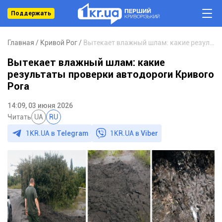
Поддержать
Главная
Кривой Рог
Вытекает влажный шлам: какие результаты проверки автодороги Кривого Рога
Вытекает влажный шлам: какие
результаты проверки автодороги Кривого
Рога
14:09, 03 июня 2026
Читать
UA
RU
1KR.UA в
Telegram
1KR.UA в
Viber