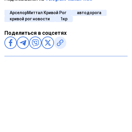
АрселорМиттал Кривой Рог
автодорога
кривой рог новости
1кр
Поделиться в соцсетях