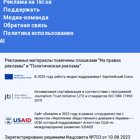
Реклама на 1kr.ua
Поддержать
Медиа-команда
Обратная связь
Политика использования
АI
Рекламные материалы помечены плашками "На правах
рекламы" и "Политическая реклама".
В 2025 году работу медиа поддерживает Европейский Союз
Независимая сертификация в соответствии с программой
Journalism Trust Initiative (JTI) и стандартов ISO CWA 17493:
2019
Сайт обновлен в 2023 году в рамках сотрудничества с
проектом «Укрепление общественного доверия в Украине» —
UCBI, который поддерживает Агентство США по
международному развитию (USAID)
Зарегистрировано решением Нацсовета №703 от 10.08.2023