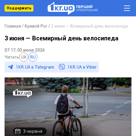
Поддержать
Главная
Кривой Рог
3 июня — Всемирный день велосипеда
3 июня — Всемирный день велосипеда
07:17, 03 июня 2026
Читать
UA
RU
1KR.UA в
Telegram
1KR.UA в
Viber