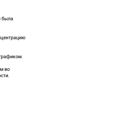
я была
онцентрацию
 графиком.
ем во
сти.