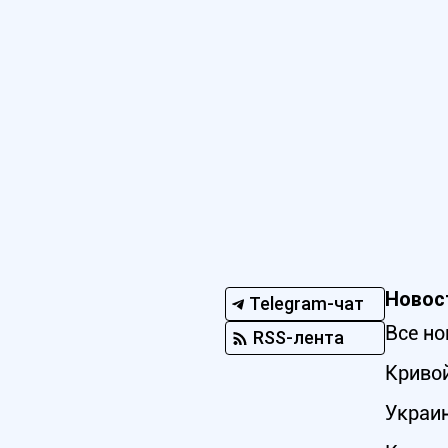
Новос
Telegram-чат
Все но
RSS-лента
Кривой
Украи