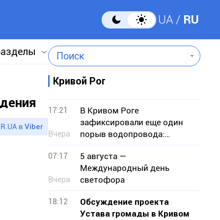
UA
RU
разделы
Поиск
Кривой Рог
едения
17:21
В Кривом Роге
зафиксировали еще один
R.UA в
Viber
Вчера
порыв водопровода:
подтопило земельные
07:17
5 августа —
участки
Международный день
Вчера
светофора
18:12
Обсуждение проекта
Устава громады в Кривом