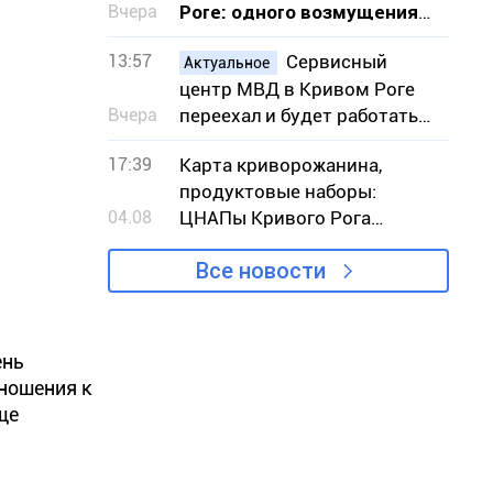
Вчера
Роге: одного возмущения
мало, нужно действовать
13:57
Сервисный
Актуальное
центр МВД в Кривом Роге
Вчера
переехал и будет работать
во время воздушных тревог
17:39
Карта криворожанина,
– адрес
продуктовые наборы:
04.08
ЦНАПы Кривого Рога
назвали самые популярные
Все новости
услуги июля
ень
тношения к
ще