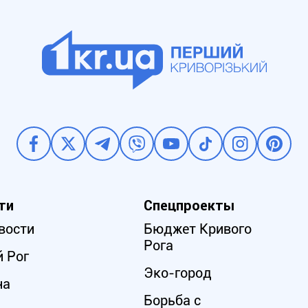
ти
Спецпроекты
вости
Бюджет Кривого
Рога
 Рог
Эко-город
на
Борьба с