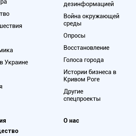
ура
дезинформацией
тво
Война окружающей
среды
шествия
Опросы
Восстановление
мика
Голоса города
в Украине
Истории бизнеса в
Кривом Роге
я
Другие
спецпроекты
ия
О нас
ество