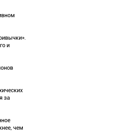
сивном
привычки».
го и
ионов
хических
я за
нное
жнее, чем