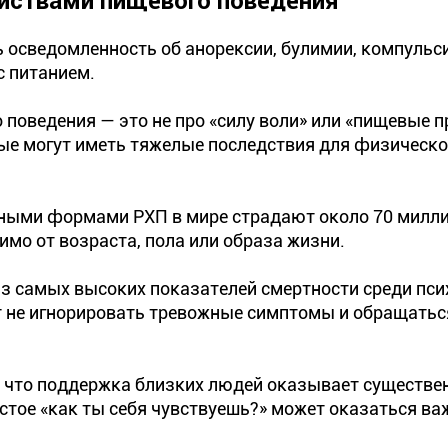
йствами пищевого поведения
ть осведомленность об анорексии, булимии, компуль
с питанием.
поведения — это не про «силу воли» или «пищевые 
ые могут иметь тяжелые последствия для физическо
азными формами РХП в мире страдают около 70 милл
имо от возраста, пола или образа жизни.
из самых высоких показателей смертности среди пси
 не игнорировать тревожные симптомы и обращатьс
 что поддержка близких людей оказывает существе
стое «как ты себя чувствуешь?» может оказаться ва