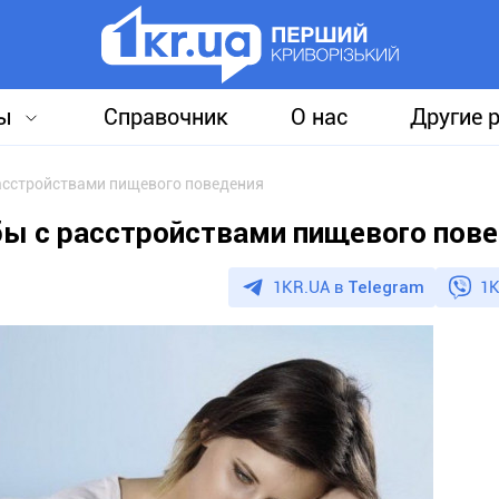
ы
Справочник
О нас
Другие 
асстройствами пищевого поведения
бы с расстройствами пищевого пов
1KR.UA в
Telegram
1K