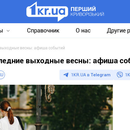
ы
Справочник
О нас
Другие 
 выходные весны: афиша событий
следние выходные весны: афиша с
1KR.UA в
Telegram
1K
RU