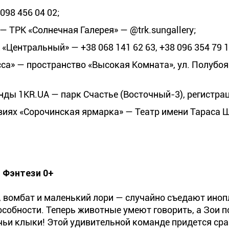
098 456 04 02;
 — ТРК «Солнечная Галерея» — @trk.sungallery;
 «Центральный» — +38 068 141 62 63, +38 096 354 79 1
са» — пространство «Высокая Комната», ул. Полубо
нды 1KR.UA — парк Счастье (Восточный-3), регистра
виях «Сорочинская ярмарка» — Театр имени Тараса 
 Фэнтези 0+
 вомбат и маленький лори — случайно съедают ино
особности. Теперь животные умеют говорить, а Зои п
лчьи клыки! Этой удивительной команде придется сра