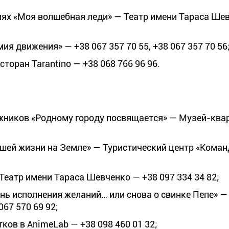
иях «Моя волшебная леди» — Театр имени Тараса Ше
ия движения» — +38 067 357 70 55, +38 067 357 70 56
торан Tarantino — +38 068 766 96 96.
жников «Родному городу посвящается» — Музей-квар
йшей жизни на Земле» — Туристический центр «Коман
Театр имени Тараса Шевченко — +38 097 334 34 82;
нь исполнения желаний… или снова о свинке Пепе» —
67 570 69 92;
ков в AnimeLab — +38 098 460 01 32;