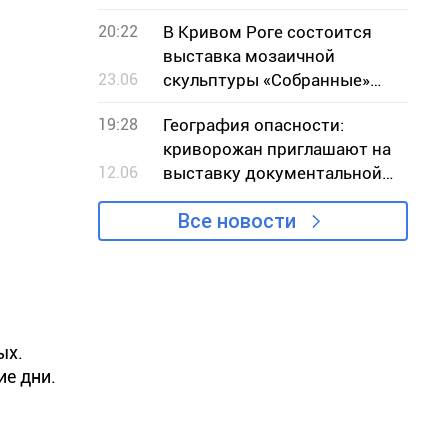
20:22
В Кривом Роге состоится
выставка мозаичной
23.06
скульптуры «Собранные»
местной художницы Ольги
19:28
География опасности:
Марченко
криворожан приглашают на
12.06
выставку документальной
фотографии
Все новости
ых.
ие дни.