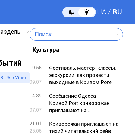
UA
RU
разделы
Поиск
Культура
обытий
19:56
Фестиваль, мастер-классы,
экскурсии: как провести
R.UA в
Viber
09.07
выходные в Кривом Роге
14:39
Сообщение Одесса —
Кривой Рог: криворожан
07.07
приглашают на
музыкальный вечер с
21:01
Криворожан приглашают на
гостями из Одессы
25.06
тихий читательский рейв