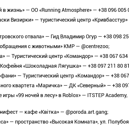
в жизнь» — ОО «Running Atmosphere» — +38 096 005 0
ски Визирки» — туристический центр «Кривбасстур» 
ровского отвала» — Гид Владимир Огур — +38 098 255
 обращения с животными» КМР — @centrezoo;
а» — Туристический центр «Командор» — +38 067 634 
 Кофейня «Шоколадная Лягушка» — +38 097 211 80 81
фани» — Туристический центр «Командор» — +38 067 
ного квартета «Маричка» — ДК «Северный» — +38 097
игры «99 ночей в лесу» в Roblox» — ITSTEP Academy,
ифест — кафе «Квітка» — @poroda.art.gang;
са» — пространство «Высокая Комната», ул. Полубо