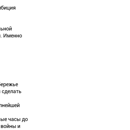
мбиция
льной
и. Именно
бережье
 сделать
упнейшей
ые часы до
 войны и