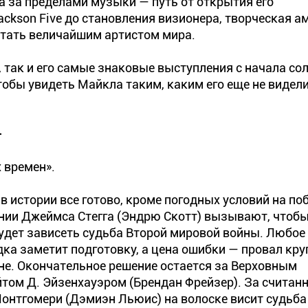
за пределами музыки — путь от открытия его
ckson Five до становления визионера, творческая а
стать величайшим артистом мира.
 так и его самые знаковые выступления с начала со
тобы увидеть Майкла таким, каким его еще не видел
+
 времен».
в истории все готово, кроме погодных условий на по
нии Джеймса Стегга (Эндрю Скотт) вызывают, чтобы
будет зависеть судьба Второй мировой войны. Любое
дка заметит подготовку, а цена ошибки — провал кр
не. Окончательное решение остается за Верховным
м Д. Эйзенхауэром (Брендан Фрейзер). За считанн
онтгомери (Дэмиэн Льюис) на волоске висит судьба