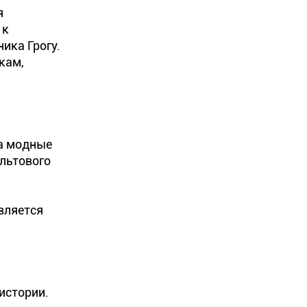
я
 к
ика Грогу.
кам,
на модные
льтового
вляется
истории.