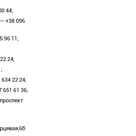
0 44;
— +38 096
 96 11;
22 24;
;
634 22 24;
 651 61 36;
 проспект
ярцевая,6б