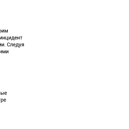
воим
 инцидент
ми. Следуя
щими
ные
тре