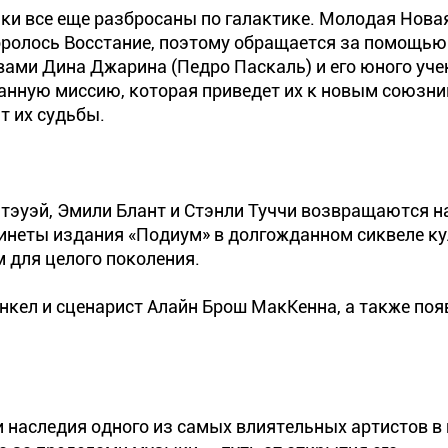
ки все еще разбросаны по галактике. Молодая Нова
боролось Восстание, поэтому обращается за помощью
ами Дина Джарина (Педро Паскаль) и его юного учен
анную миссию, которая приведет их к новым союзни
т их судьбы.
этэуэй, Эмили Блант и Стэнли Туччи возвращаются 
инеты издания «Подиум» в долгожданном сиквеле ку
 для целого поколения.
кел и сценарист Алайн Брош МакКенна, а также поя
наследия одного из самых влиятельных артистов в 