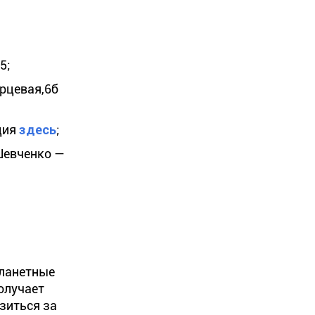
5;
ярцевая,6б
ция
здесь
;
Шевченко —
планетные
олучает
зиться за