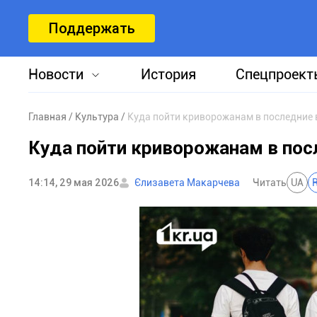
Поддержать
Новости
История
Спецпроект
Главная
Культура
Куда пойти криворожанам в последние
Куда пойти криворожанам в по
14:14, 29 мая 2026
Єлизавета Макарчева
Читать
UA