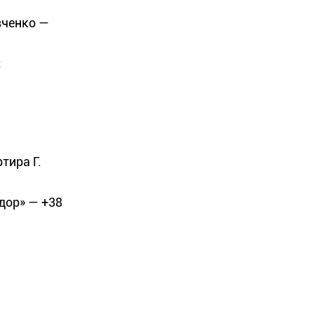
вченко —
;
тира Г.
дор» — +38