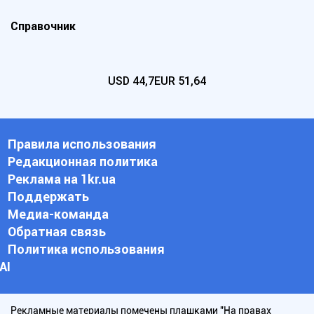
Справочник
USD
44,7
EUR
51,64
Правила использования
Редакционная политика
Реклама на 1kr.ua
Поддержать
Медиа-команда
Обратная связь
Политика использования
АI
Рекламные материалы помечены плашками "На правах