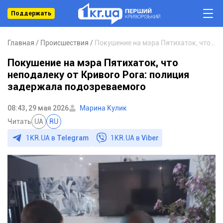
Поддержать
Главная
Происшествия
Покушение на мэра Пятихаток, что неподалеку от Кривого Рога: полиция задержала подозреваемого
Покушение на мэра Пятихаток, что
неподалеку от Кривого Рога: полиция
задержала подозреваемого
08:43, 29 мая 2026
Марина Кулик
Читать
UA
RU
1KR.UA в
Telegram
1KR.UA в
Viber