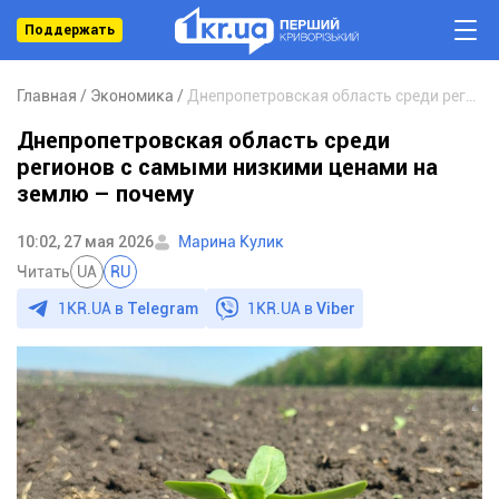
Поддержать
Главная
Экономика
Днепропетровская область среди регионов с самыми низкими ценами на землю – почему
Днепропетровская область среди
регионов с самыми низкими ценами на
землю – почему
10:02, 27 мая 2026
Марина Кулик
Читать
UA
RU
1KR.UA в
Telegram
1KR.UA в
Viber