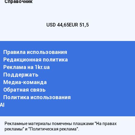
Справочник
USD
44,65
EUR
51,5
Правила использования
Редакционная политика
Реклама на 1kr.ua
Поддержать
Медиа-команда
Обратная связь
Политика использования
АI
Рекламные материалы помечены плашками "На правах
рекламы" и "Политическая реклама".