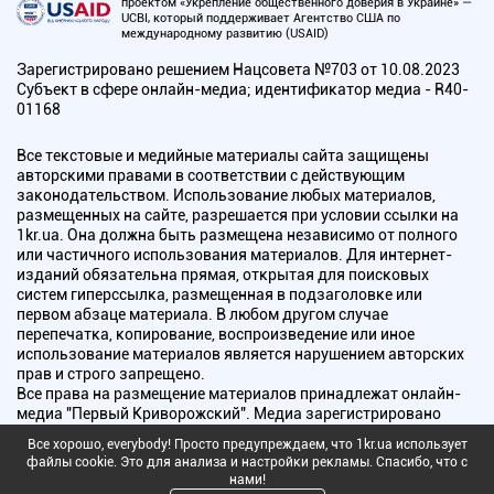
проектом «Укрепление общественного доверия в Украине» —
UCBI, который поддерживает Агентство США по
международному развитию (USAID)
Зарегистрировано решением Нацсовета №703 от 10.08.2023
Субъект в сфере онлайн-медиа; идентификатор медиа - R40-
01168
Все текстовые и медийные материалы сайта защищены
авторскими правами в соответствии с действующим
законодательством. Использование любых материалов,
размещенных на сайте, разрешается при условии ссылки на
1kr.ua. Она должна быть размещена независимо от полного
или частичного использования материалов. Для интернет-
изданий обязательна прямая, открытая для поисковых
систем гиперссылка, размещенная в подзаголовке или
первом абзаце материала. В любом другом случае
перепечатка, копирование, воспроизведение или иное
использование материалов является нарушением авторских
прав и строго запрещено.
Все права на размещение материалов принадлежат онлайн-
медиа "Первый Криворожский". Медиа зарегистрировано
Национальным советом Украины по вопросам телевидения и
Все хорошо, everybody! Просто предупреждаем, что 1kr.ua использует
радиовещания.
файлы cookie. Это для анализа и настройки рекламы. Спасибо, что с
нами!