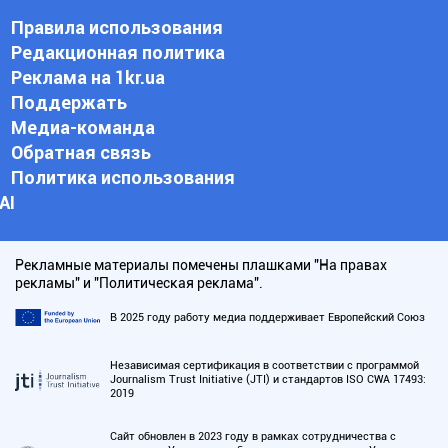
Правила использования
Редакционная политика
Реклама на 1kr.ua
Поддержать
Медиа-команда
Обратная связь
Политика использования
АI
Рекламные материалы помечены плашками "На правах
рекламы" и "Политическая реклама".
В 2025 году работу медиа поддерживает Европейский Союз
Независимая сертификация в соответствии с программой
Journalism Trust Initiative (JTI) и стандартов ISO CWA 17493:
2019
Сайт обновлен в 2023 году в рамках сотрудничества с