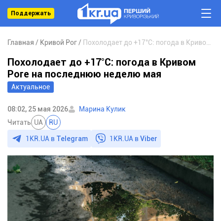
Поддержать
Главная
Кривой Рог
Похолодает до +17°С: погода в Кривом Роге на последнюю неделю мая
Похолодает до +17°С: погода в Кривом
Роге на последнюю неделю мая
Актуальное
08:02, 25 мая 2026
Марина Кулик
Читать
UA
RU
1KR.UA в
Telegram
1KR.UA в
Viber