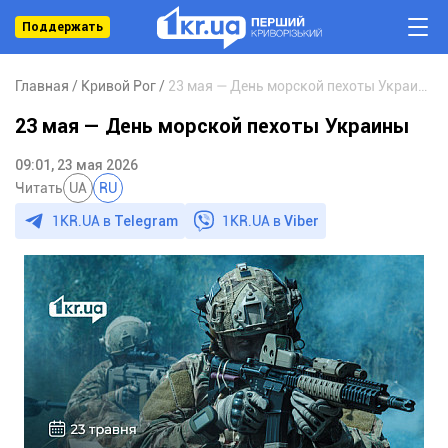
Поддержать
Главная
Кривой Рог
23 мая — День морской пехоты Украины
23 мая — День морской пехоты Украины
09:01, 23 мая 2026
Читать
UA
RU
1KR.UA в
Telegram
1KR.UA в
Viber