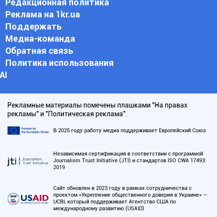
Редакционная политика
Реклама на 1kr.ua
Поддержать
Медиа-команда
Обратная связь
Политика использования
АI
Рекламные материалы помечены плашками "На правах
рекламы" и "Политическая реклама".
В 2025 году работу медиа поддерживает Европейский Союз
Независимая сертификация в соответствии с программой
Journalism Trust Initiative (JTI) и стандартов ISO CWA 17493:
2019
Сайт обновлен в 2023 году в рамках сотрудничества с
проектом «Укрепление общественного доверия в Украине» —
UCBI, который поддерживает Агентство США по
международному развитию (USAID)