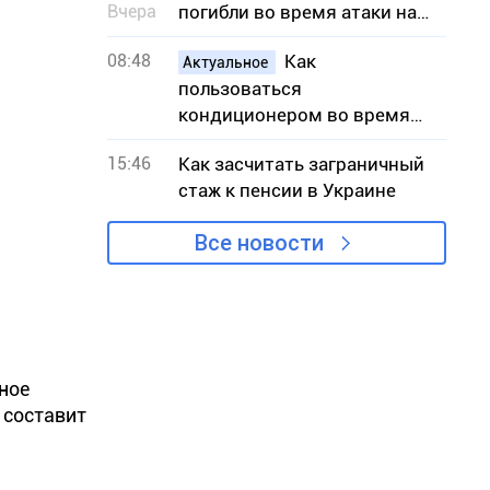
Вчера
погибли во время атаки на
АЗС
08:48
Как
Актуальное
пользоваться
кондиционером во время
жары, чтобы снизить риск
15:46
Как засчитать заграничный
вынужденных отключений
стаж к пенсии в Украине
света
Все новости
ное
 составит