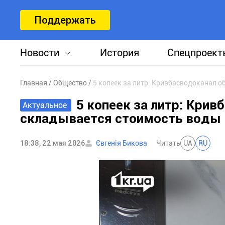
Поддержать
Новости
История
Спецпроект
Главная
Общество
5 копеек за литр: Кривбасводоканал о
5 копеек за литр: Крив
Актуальное
складывается стоимость воды
18:38, 22 мая 2026
Євгенія Бикова
Читать
UA
RU