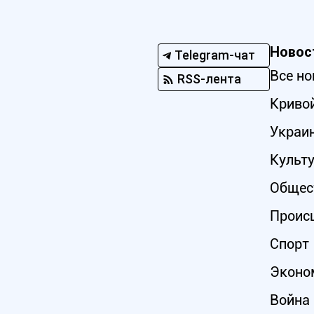
Новос
Telegram-чат
Все но
RSS-лента
Кривой
Украи
Культ
Общес
Проис
Спорт
Эконо
Война 