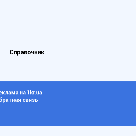
Справочник
еклама на 1kr.ua
братная связь