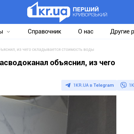
ы
Справочник
О нас
Другие 
бъяснил, из чего складывается стоимость воды
басводоканал объяснил, из чего
1KR.UA в
Telegram
1K