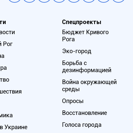
ти
Спецпроекты
вости
Бюджет Кривого
Рога
 Рог
Эко-город
на
Борьба с
ура
дезинформацией
тво
Война окружающей
среды
шествия
Опросы
Восстановление
мика
Голоса города
в Украине