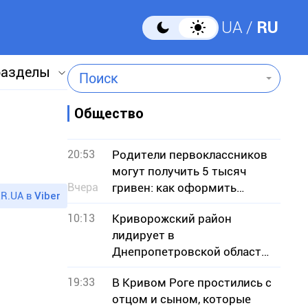
UA
RU
разделы
Поиск
Общество
20:53
Родители первоклассников
могут получить 5 тысяч
Вчера
гривен: как оформить
R.UA в
Viber
«Пакет школьника»
10:13
Криворожский район
лидирует в
Днепропетровской области
по количеству пожаров в
19:33
В Кривом Роге простились с
экосистемах
отцом и сыном, которые