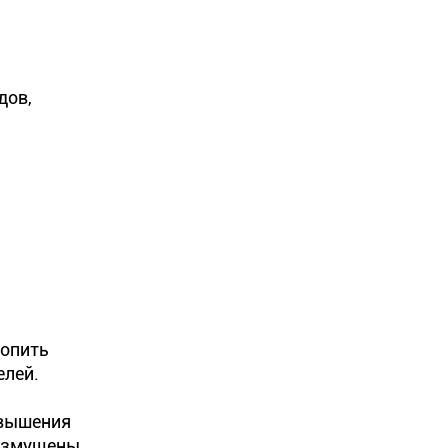
дов,
копить
елей.
овышения
возмущены