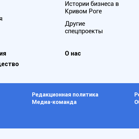
Истории бизнеса в
Кривом Роге
я
Другие
спецпроекты
ия
О нас
ество
Редакционная политика
Р
Медиа-команда
О