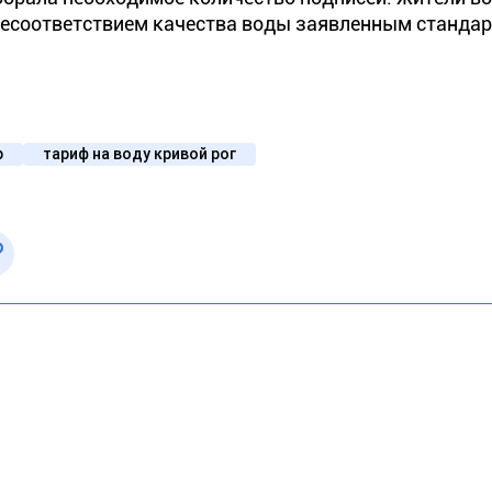
 несоответствием качества воды заявленным станда
р
тариф на воду кривой рог