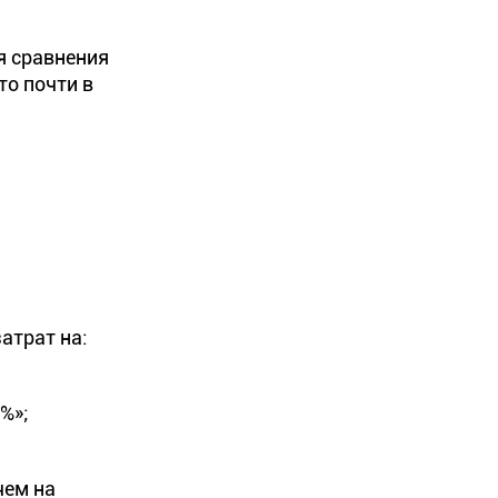
я сравнения
то почти в
атрат на:
%»;
чем на