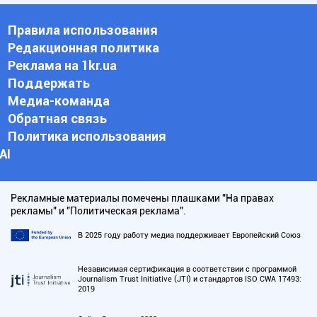
Правила использования
Редакционная политика
Реклама на 1kr.ua
Поддержать
Медиа-команда
Обратная связь
Политика использования
АI
Рекламные материалы помечены плашками "На правах
рекламы" и "Политическая реклама".
В 2025 году работу медиа поддерживает Европейский Союз
Независимая сертификация в соответствии с программой
Journalism Trust Initiative (JTI) и стандартов ISO CWA 17493:
2019