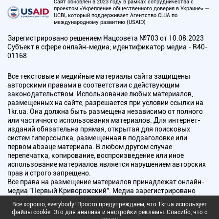
Сайт обновлен в 2023 году в рамках сотрудничества с
проектом «Укрепление общественного доверия в Украине» —
UCBI, который поддерживает Агентство США по
международному развитию (USAID)
Зарегистрировано решением Нацсовета №703 от 10.08.2023
Субъект в сфере онлайн-медиа; идентификатор медиа - R40-
01168
Все текстовые и медийные материалы сайта защищены
авторскими правами в соответствии с действующим
законодательством. Использование любых материалов,
размещенных на сайте, разрешается при условии ссылки на
1kr.ua. Она должна быть размещена независимо от полного
или частичного использования материалов. Для интернет-
изданий обязательна прямая, открытая для поисковых
систем гиперссылка, размещенная в подзаголовке или
первом абзаце материала. В любом другом случае
перепечатка, копирование, воспроизведение или иное
использование материалов является нарушением авторских
прав и строго запрещено.
Все права на размещение материалов принадлежат онлайн-
медиа "Первый Криворожский". Медиа зарегистрировано
Национальным советом Украины по вопросам телевидения и
Все хорошо, everybody! Просто предупреждаем, что 1kr.ua использует
радиовещания.
файлы cookie. Это для анализа и настройки рекламы. Спасибо, что с