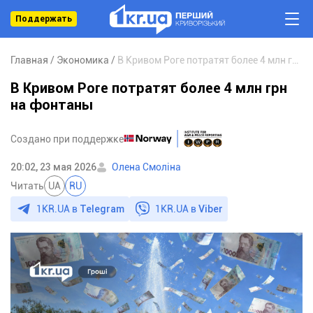
Поддержать
Главная
Экономика
В Кривом Роге потратят более 4 млн грн на фонтаны
В Кривом Роге потратят более 4 млн грн
на фонтаны
Создано при поддержке
20:02, 23 мая 2026
Олена Смоліна
Читать
UA
RU
1KR.UA в
Telegram
1KR.UA в
Viber