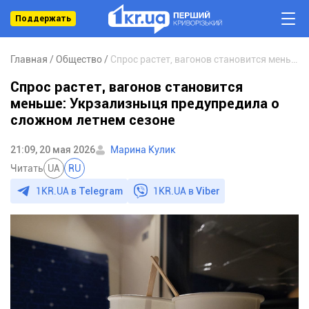
Поддержать
Главная
Общество
Спрос растет, вагонов становится меньше: Укрзализныця предупредила о сложном летнем сезоне
Спрос растет, вагонов становится
меньше: Укрзализныця предупредила о
сложном летнем сезоне
21:09, 20 мая 2026
Марина Кулик
Читать
UA
RU
1KR.UA в
Telegram
1KR.UA в
Viber