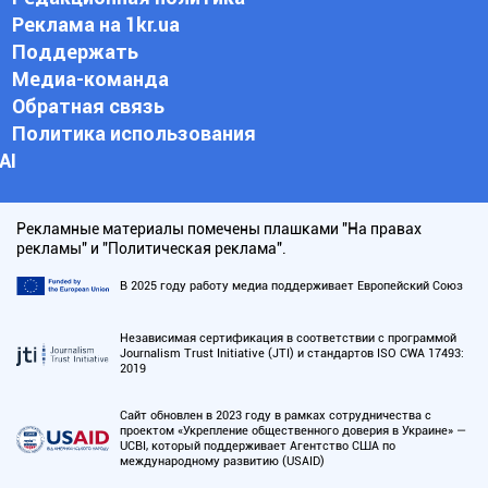
Реклама на 1kr.ua
Поддержать
Медиа-команда
Обратная связь
Политика использования
АI
Рекламные материалы помечены плашками "На правах
рекламы" и "Политическая реклама".
В 2025 году работу медиа поддерживает Европейский Союз
Независимая сертификация в соответствии с программой
Journalism Trust Initiative (JTI) и стандартов ISO CWA 17493:
2019
Сайт обновлен в 2023 году в рамках сотрудничества с
проектом «Укрепление общественного доверия в Украине» —
UCBI, который поддерживает Агентство США по
международному развитию (USAID)