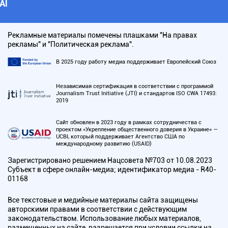
АI
Рекламные материалы помечены плашками "На правах
рекламы" и "Политическая реклама".
В 2025 году работу медиа поддерживает Европейский Союз
Независимая сертификация в соответствии с программой
Journalism Trust Initiative (JTI) и стандартов ISO CWA 17493:
2019
Сайт обновлен в 2023 году в рамках сотрудничества с
проектом «Укрепление общественного доверия в Украине» —
UCBI, который поддерживает Агентство США по
международному развитию (USAID)
Зарегистрировано решением Нацсовета №703 от 10.08.2023
Субъект в сфере онлайн-медиа; идентификатор медиа - R40-
01168
Все текстовые и медийные материалы сайта защищены
авторскими правами в соответствии с действующим
законодательством. Использование любых материалов,
размещенных на сайте, разрешается при условии ссылки на