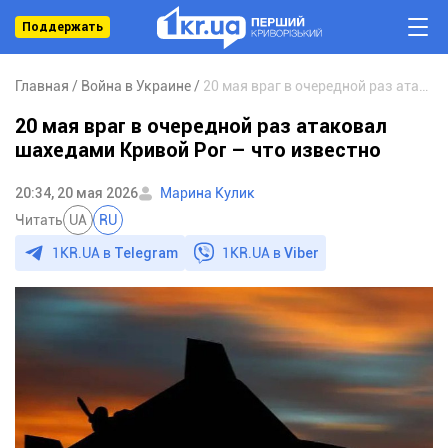
Поддержать
Главная
Война в Украине
20 мая враг в очередной раз атаковал шахедами Кривой Рог – что известно
20 мая враг в очередной раз атаковал
шахедами Кривой Рог – что известно
20:34, 20 мая 2026
Марина Кулик
Читать
UA
RU
1KR.UA в
Telegram
1KR.UA в
Viber